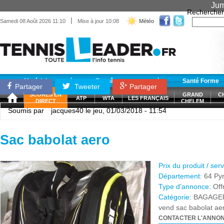
Jum
Rechercher
|
Samedi 08 Août 2026 11:10
Mise à jour 10:08
Météo
Matériel
Entraînement
Santé Forme
Partager
Tweeter
Partager
SCORES EN
GRAND
C
ATP
WTA
LES FRANÇAIS
DIRECT
CHELEM
Soumis par
jacques40
le jeu, 01/03/2018 - 11:54
Sac babolat aero
Prix du produit / ser
Département:
64 Py
Type d'annonce:
Off
Catégorie:
BAGAGE
vend sac babolat aer
CONTACTER L'ANNO