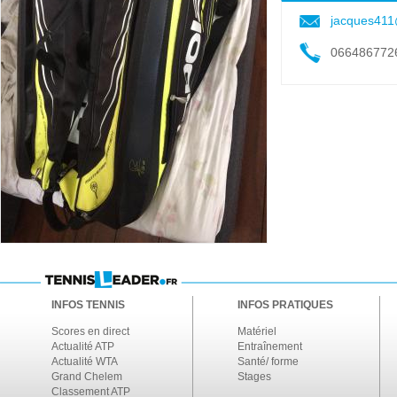
jacques411@
066486772
INFOS TENNIS
INFOS PRATIQUES
Scores en direct
Matériel
Actualité ATP
Entraînement
Actualité WTA
Santé/ forme
Grand Chelem
Stages
Classement ATP