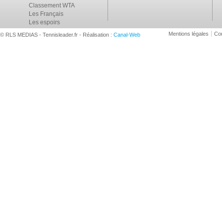
Classement WTA
Les Français
Les espoirs
Mentions légales
Con
© RLS MEDIAS - Tennisleader.fr - Réalisation :
Canal-Web