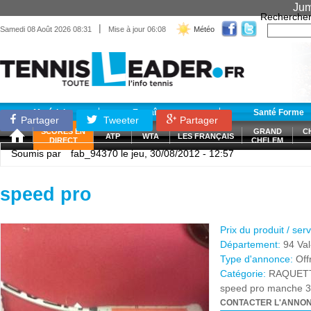
Jum
Recherche
|
Samedi 08 Août 2026 08:31
Mise à jour 06:08
Météo
Matériel
Entraînement
Santé Forme
Partager
Tweeter
Partager
SCORES EN
GRAND
C
ATP
WTA
LES FRANÇAIS
DIRECT
CHELEM
Soumis par
fab_94370
le jeu, 30/08/2012 - 12:57
speed pro
Prix du produit / ser
Département:
94 Va
Type d'annonce:
Off
Catégorie:
RAQUET
speed pro manche 3
CONTACTER L'ANNO