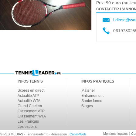
Prix: 90 euro (au lie
CONTACTER L'ANNO
l.dinse@wa
061973025
INFOS TENNIS
INFOS PRATIQUES
Scores en direct
Matériel
Actualité ATP
Entraînement
Actualité WTA
Santé/ forme
Grand Chelem
Stages
Classement ATP
Classement WTA
Les Français
Les espoirs
Mentions légales
Con
© RLS MEDIAS - Tennisleader.fr - Réalisation :
Canal-Web