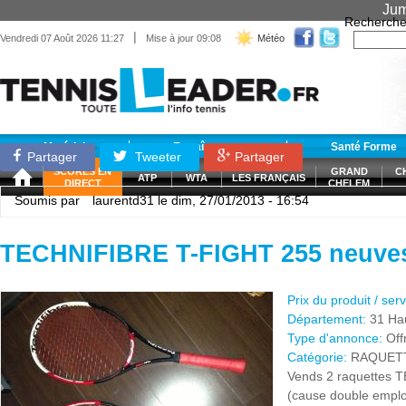
Jum
Recherche
|
Vendredi 07 Août 2026 11:27
Mise à jour 09:08
Météo
Matériel
Entraînement
Santé Forme
Partager
Tweeter
Partager
SCORES EN
GRAND
C
ATP
WTA
LES FRANÇAIS
DIRECT
CHELEM
Soumis par
laurentd31
le dim, 27/01/2013 - 16:54
TECHNIFIBRE T-FIGHT 255 neuve
Prix du produit / ser
Département:
31 Ha
Type d'annonce:
Off
Catégorie:
RAQUET
Vends 2 raquettes
(cause double emplo