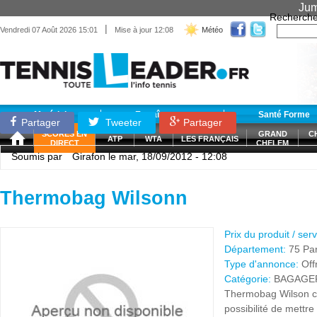
Jum
Recherche
|
Vendredi 07 Août 2026 15:01
Mise à jour 12:08
Météo
Matériel
Entraînement
Santé Forme
Partager
Tweeter
Partager
SCORES EN
GRAND
C
ATP
WTA
LES FRANÇAIS
DIRECT
CHELEM
Soumis par
Girafon
le mar, 18/09/2012 - 12:08
Thermobag Wilsonn
Prix du produit / ser
Département:
75 Par
Type d'annonce:
Off
Catégorie:
BAGAGE
Thermobag Wilson co
possibilité de mettr