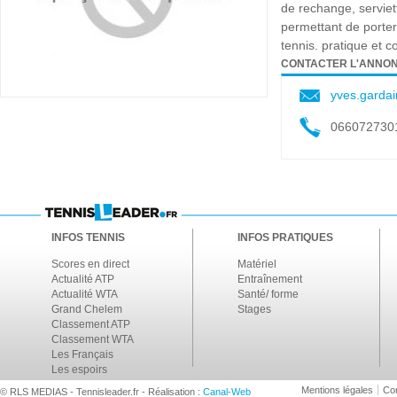
de rechange, serviett
permettant de porter
tennis. pratique et 
CONTACTER L'ANNO
yves.gardai
066072730
INFOS TENNIS
INFOS PRATIQUES
Scores en direct
Matériel
Actualité ATP
Entraînement
Actualité WTA
Santé/ forme
Grand Chelem
Stages
Classement ATP
Classement WTA
Les Français
Les espoirs
Mentions légales
Con
© RLS MEDIAS - Tennisleader.fr - Réalisation :
Canal-Web