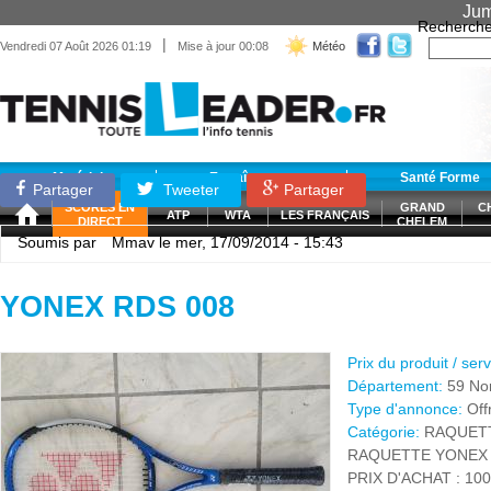
Jum
Recherche
|
Vendredi 07 Août 2026 01:19
Mise à jour 00:08
Météo
Matériel
Entraînement
Santé Forme
Partager
Tweeter
Partager
SCORES EN
GRAND
C
ATP
WTA
LES FRANÇAIS
DIRECT
CHELEM
Soumis par
Mmav
le mer, 17/09/2014 - 15:43
YONEX RDS 008
Prix du produit / ser
Département:
59 No
Type d'annonce:
Off
Catégorie:
RAQUET
RAQUETTE YONEX R
PRIX D'ACHAT : 100 