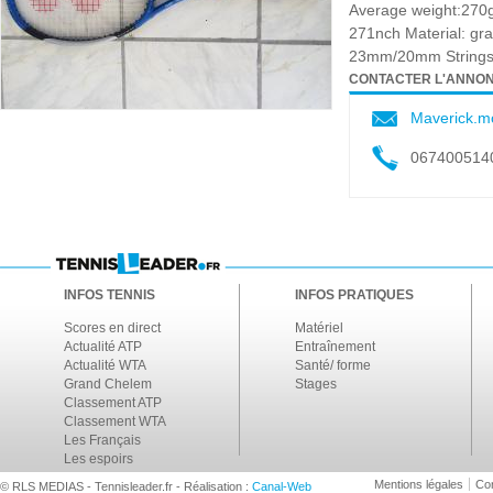
Average weight:270
271nch Material: gra
23mm/20mm Strings 
CONTACTER L'ANNO
Maverick.
067400514
INFOS TENNIS
INFOS PRATIQUES
Scores en direct
Matériel
Actualité ATP
Entraînement
Actualité WTA
Santé/ forme
Grand Chelem
Stages
Classement ATP
Classement WTA
Les Français
Les espoirs
Mentions légales
Con
© RLS MEDIAS - Tennisleader.fr - Réalisation :
Canal-Web