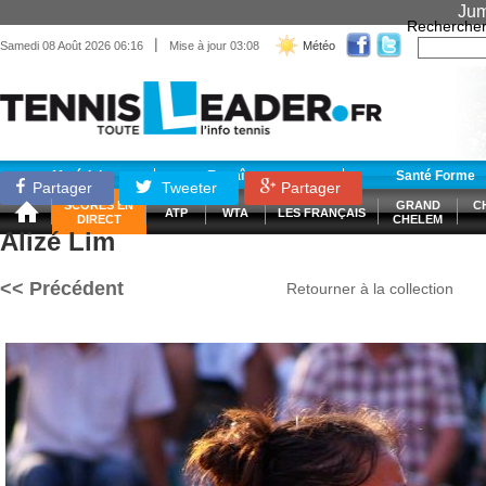
Jum
Recherche
|
Samedi 08 Août 2026 06:16
Mise à jour 03:08
Météo
Matériel
Entraînement
Santé Forme
Partager
Tweeter
Partager
SCORES EN
GRAND
C
ATP
WTA
LES FRANÇAIS
DIRECT
CHELEM
Alizé Lim
<< Précédent
Retourner à la collection