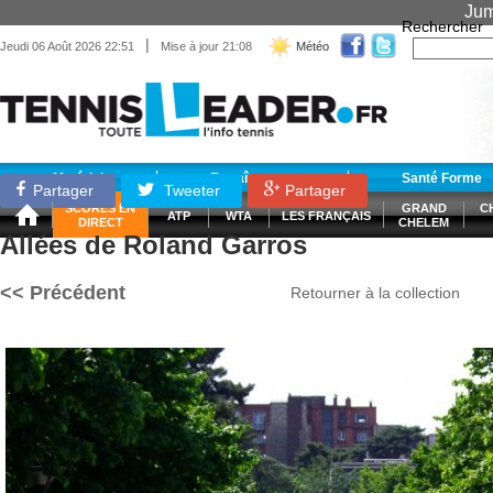
Jum
Rechercher
|
Jeudi 06 Août 2026 22:51
Mise à jour 21:08
Météo
Matériel
Entraînement
Santé Forme
Partager
Tweeter
Partager
SCORES EN
GRAND
C
ATP
WTA
LES FRANÇAIS
DIRECT
CHELEM
Allées de Roland Garros
<< Précédent
Retourner à la collection