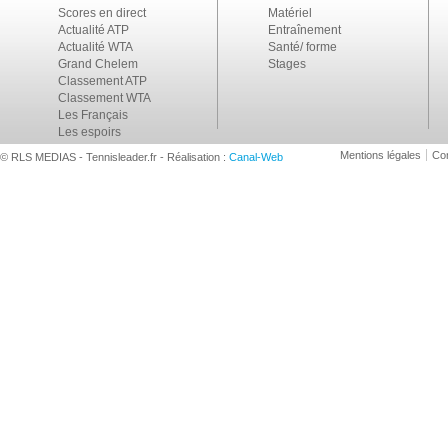
Scores en direct
Matériel
Actualité ATP
Entraînement
Actualité WTA
Santé/ forme
Grand Chelem
Stages
Classement ATP
Classement WTA
Les Français
Les espoirs
Mentions légales
Con
© RLS MEDIAS - Tennisleader.fr - Réalisation :
Canal-Web