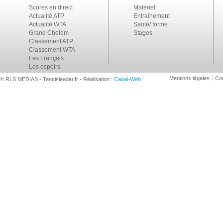
Scores en direct
Matériel
Actualité ATP
Entraînement
Actualité WTA
Santé/ forme
Grand Chelem
Stages
Classement ATP
Classement WTA
Les Français
Les espoirs
Mentions légales
Con
© RLS MEDIAS - Tennisleader.fr - Réalisation :
Canal-Web