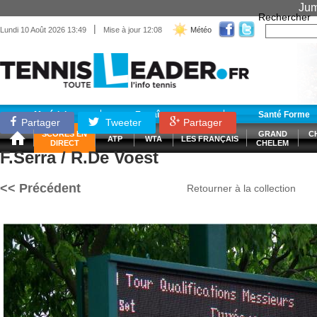
Jum
Rechercher
|
Lundi 10 Août 2026 13:49
Mise à jour 12:08
Météo
Matériel
Entraînement
Santé Forme
Partager
Tweeter
Partager
SCORES EN
GRAND
C
ATP
WTA
LES FRANÇAIS
DIRECT
CHELEM
F.Serra / R.De Voest
<< Précédent
Retourner à la collection