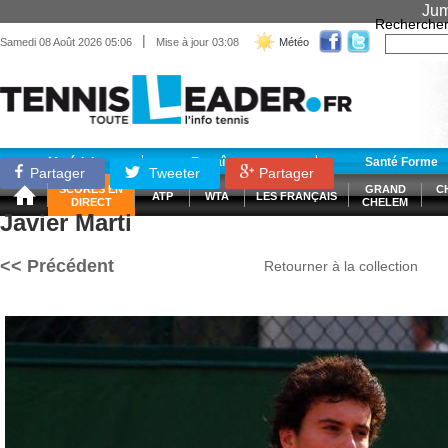
Jum
Recherche
|
Samedi 08 Août 2026 05:06
Mise à jour 03:08
Météo
Matériel
Entraînement
Santé Forme
Partager
Tweeter
Partager
SCORES EN
GRAND
C
ATP
WTA
LES FRANÇAIS
DIRECT
CHELEM
Javier Marti
<< Précédent
Retourner à la collection