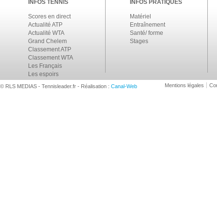
INFOS TENNIS
INFOS PRATIQUES
Scores en direct
Matériel
Actualité ATP
Entraînement
Actualité WTA
Santé/ forme
Grand Chelem
Stages
Classement ATP
Classement WTA
Les Français
Les espoirs
Mentions légales
Con
© RLS MEDIAS - Tennisleader.fr - Réalisation :
Canal-Web