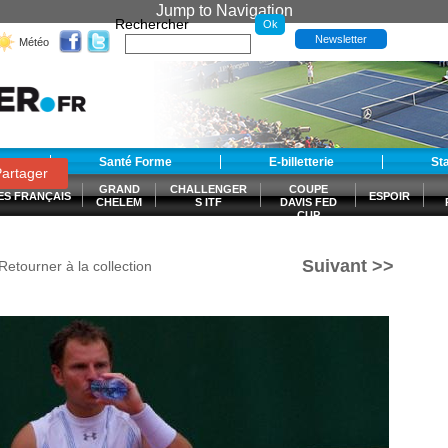
Jump to Navigation
Rechercher
Newsletter
Météo
t
Santé Forme
E-billetterie
St
artager
GRAND
CHALLENGER
COUPE
ES FRANÇAIS
ESPOIR
CHELEM
S ITF
DAVIS FED
CUP
S
Suivant >>
Retourner à la collection