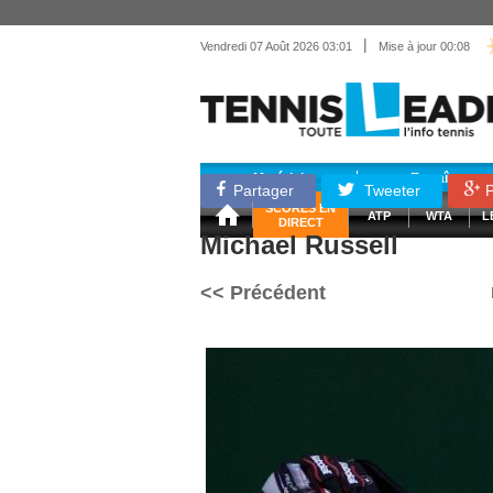
|
Vendredi 07 Août 2026 03:01
Mise à jour 00:08
Matériel
Entraînemen
Partager
Tweeter
P
SCORES EN
ATP
WTA
L
DIRECT
Michael Russell
<< Précédent