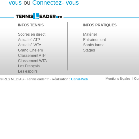
vous
ou
Connectez- vous
INFOS TENNIS
INFOS PRATIQUES
Scores en direct
Matériel
Actualité ATP
Entraînement
Actualité WTA
Santé/ forme
Grand Chelem
Stages
Classement ATP
Classement WTA
Les Français
Les espoirs
Mentions légales
Con
© RLS MEDIAS - Tennisleader.fr - Réalisation :
Canal-Web