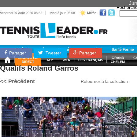
Jum
Recherche
|
Vendredi 07 Août 2026 08:52
Mise à jour 06:08
Météo
Matériel
Entraînement
Santé Forme
Partager
Tweeter
Partager
SCORES EN
GRAND
C
ATP
WTA
LES FRANÇAIS
DIRECT
CHELEM
Qualifs Roland Garros
<< Précédent
Retourner à la collection