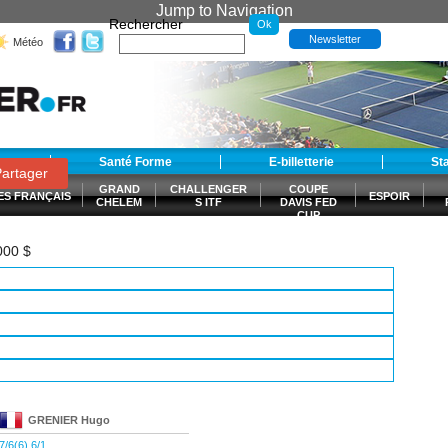
Jump to Navigation
Rechercher
Newsletter
Météo
t
Santé Forme
E-billetterie
St
artager
GRAND
CHALLENGER
COUPE
ES FRANÇAIS
ESPOIR
CHELEM
S ITF
DAVIS FED
CUP
S
000 $
GRENIER
Hugo
7/6(6) 6/1