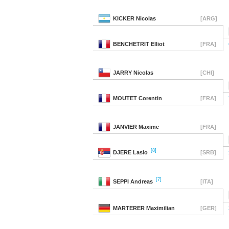
KICKER
Nicolas
[ARG]
BENCHETRIT
Elliot
[FRA]
JARRY
Nicolas
[CHI]
MOUTET
Corentin
[FRA]
JANVIER
Maxime
[FRA]
[8]
DJERE
Laslo
[SRB]
[7]
SEPPI
Andreas
[ITA]
MARTERER
Maximilian
[GER]