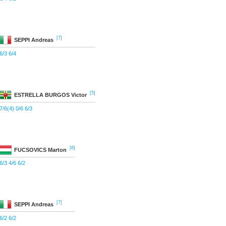
[7]
SEPPI
Andreas
6/3 6/4
[5]
ESTRELLA BURGOS
Victor
7/6(4) 0/6 6/3
[6]
FUCSOVICS
Marton
6/3 4/6 6/2
[7]
SEPPI
Andreas
6/2 6/2