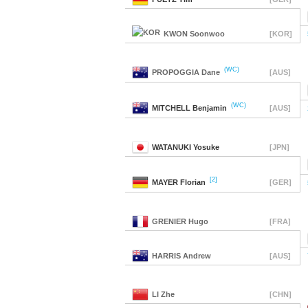
KWON
Soonwoo
[KOR]
(WC)
PROPOGGIA
Dane
[AUS]
(WC)
MITCHELL
Benjamin
[AUS]
WATANUKI
Yosuke
[JPN]
[2]
MAYER
Florian
[GER]
GRENIER
Hugo
[FRA]
HARRIS
Andrew
[AUS]
LI
Zhe
[CHN]