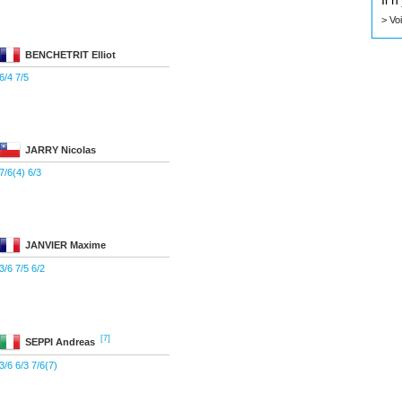
Il 
> Vo
BENCHETRIT
Elliot
6/4 7/5
JARRY
Nicolas
7/6(4) 6/3
JANVIER
Maxime
3/6 7/5 6/2
[7]
SEPPI
Andreas
3/6 6/3 7/6(7)