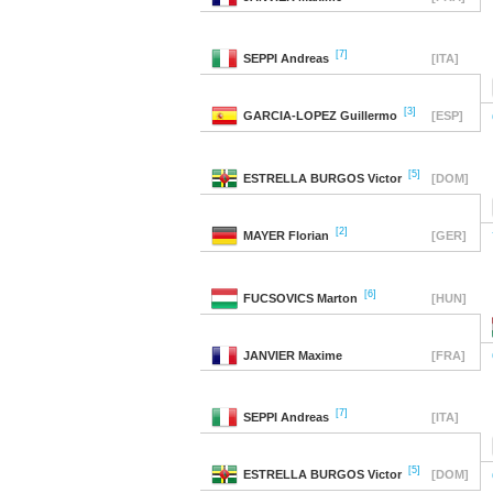
[7]
SEPPI
Andreas
[ITA]
[3]
GARCIA-LOPEZ
Guillermo
[ESP]
[5]
ESTRELLA BURGOS
Victor
[DOM]
[2]
MAYER
Florian
[GER]
[6]
FUCSOVICS
Marton
[HUN]
JANVIER
Maxime
[FRA]
[7]
SEPPI
Andreas
[ITA]
[5]
ESTRELLA BURGOS
Victor
[DOM]