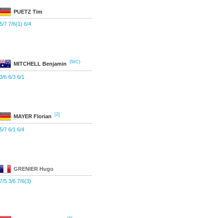
PUETZ
Tim
5/7 7/6(1) 6/4
(WC)
MITCHELL
Benjamin
3/6 6/3 6/1
[2]
MAYER
Florian
5/7 6/1 6/4
GRENIER
Hugo
7/5 3/6 7/6(3)