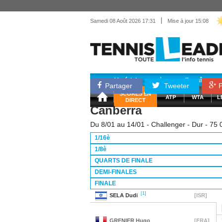
|
Samedi 08 Août 2026 17:31
Mise à jour 15:08
Matériel
Entraînemen
Partager
Tweeter
P
SCORES EN
ATP
WTA
L
DIRECT
Canberra
Du 8/01 au 14/01 - Challenger - Dur - 75 
1/16è
1/8è
QUARTS DE FINALE
DEMI-FINALES
FINALE
[1]
SELA
Dudi
[ISR]
GRENIER
Hugo
[FRA]