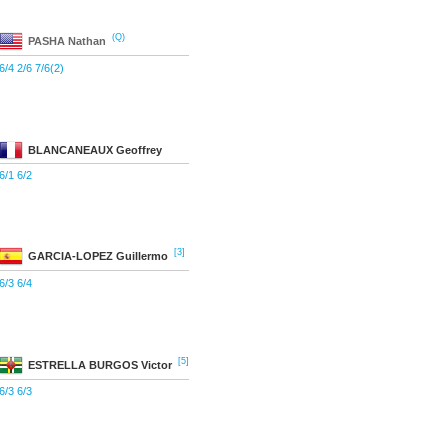
(Q)
PASHA
Nathan
6/4 2/6 7/6(2)
BLANCANEAUX
Geoffrey
6/1 6/2
[3]
GARCIA-LOPEZ
Guillermo
6/3 6/4
[5]
ESTRELLA BURGOS
Victor
6/3 6/3