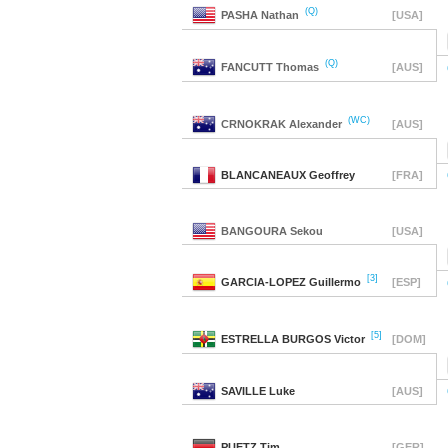
(Q)
PASHA
Nathan
[USA]
(Q)
FANCUTT
Thomas
[AUS]
(WC)
CRNOKRAK
Alexander
[AUS]
BLANCANEAUX
Geoffrey
[FRA]
BANGOURA
Sekou
[USA]
[3]
GARCIA-LOPEZ
Guillermo
[ESP]
[5]
ESTRELLA BURGOS
Victor
[DOM]
SAVILLE
Luke
[AUS]
PUETZ
Tim
[GER]