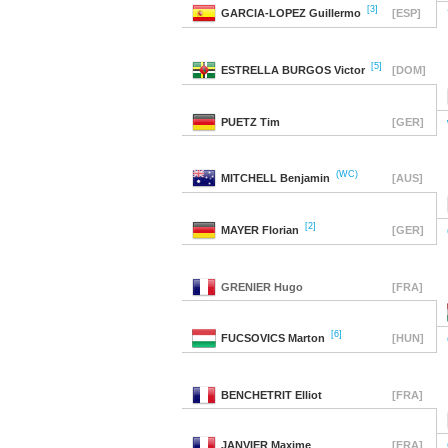
[3]
GARCIA-LOPEZ
Guillermo
[ESP]
[5]
ESTRELLA BURGOS
Victor
[DOM]
PUETZ
Tim
[GER]
(WC)
MITCHELL
Benjamin
[AUS]
[2]
MAYER
Florian
[GER]
GRENIER
Hugo
[FRA]
[6]
FUCSOVICS
Marton
[HUN]
BENCHETRIT
Elliot
[FRA]
JANVIER
Maxime
[FRA]