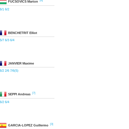
[6]
FUCSOVICS
Marton
6/1 6/2
BENCHETRIT
Elliot
5/7 6/3 6/4
JANVIER
Maxime
6/2 2/6 7/6(5)
[7]
SEPPI
Andreas
6/2 6/4
[3]
GARCIA-LOPEZ
Guillermo