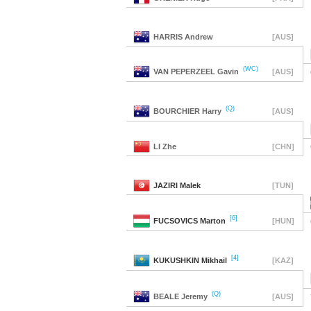
HARRIS
Andrew
[AUS]
(WC)
VAN PEPERZEEL
Gavin
[AUS]
(Q)
BOURCHIER
Harry
[AUS]
LI
Zhe
[CHN]
JAZIRI
Malek
[TUN]
[6]
FUCSOVICS
Marton
[HUN]
[4]
KUKUSHKIN
Mikhail
[KAZ]
(Q)
BEALE
Jeremy
[AUS]