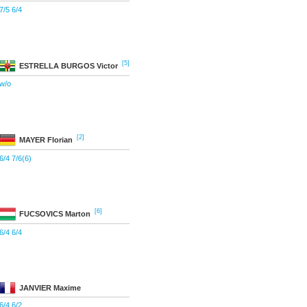
7/5 6/4
[5]
ESTRELLA BURGOS
Victor
w/o
[2]
MAYER
Florian
6/4 7/6(6)
[6]
FUCSOVICS
Marton
6/4 6/4
JANVIER
Maxime
6/4 6/2