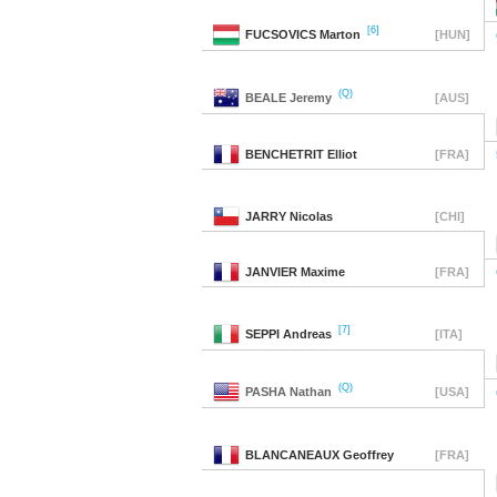
[6]
FUCSOVICS
Marton
[HUN]
(Q)
BEALE
Jeremy
[AUS]
BENCHETRIT
Elliot
[FRA]
JARRY
Nicolas
[CHI]
JANVIER
Maxime
[FRA]
[7]
SEPPI
Andreas
[ITA]
(Q)
PASHA
Nathan
[USA]
BLANCANEAUX
Geoffrey
[FRA]