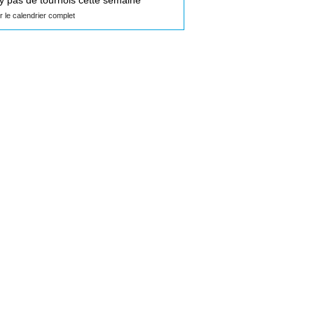
n'y pas de tournois cette semaine
ir le calendrier complet