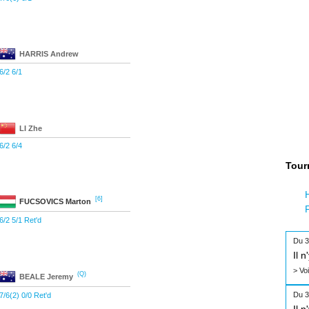
HARRIS
Andrew
6/2 6/1
LI
Zhe
6/2 6/4
Tour
[6]
FUCSOVICS
Marton
6/2 5/1 Ret'd
Du 3
Il 
> Vo
(Q)
BEALE
Jeremy
Du 3
7/6(2) 0/0 Ret'd