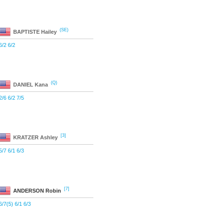
(SE)
BAPTISTE
Hailey
6/2 6/2
(Q)
DANIEL
Kana
2/6 6/2 7/5
[3]
KRATZER
Ashley
5/7 6/1 6/3
[7]
ANDERSON
Robin
6/7(5) 6/1 6/3