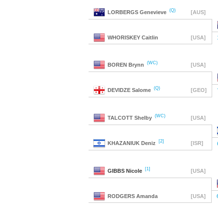
(Q)
LORBERGS
Genevieve
[AUS]
WHORISKEY
Caitlin
[USA]
(WC)
BOREN
Brynn
[USA]
(Q)
DEVIDZE
Salome
[GEO]
(WC)
TALCOTT
Shelby
[USA]
[2]
KHAZANIUK
Deniz
[ISR]
[1]
GIBBS
Nicole
[USA]
RODGERS
Amanda
[USA]