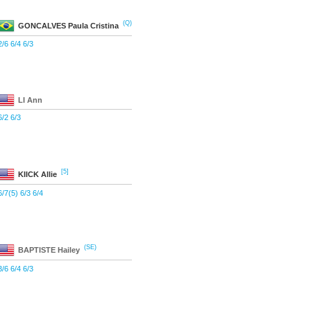
(Q)
GONCALVES
Paula Cristina
2/6 6/4 6/3
LI
Ann
6/2 6/3
[5]
KIICK
Allie
6/7(5) 6/3 6/4
(SE)
BAPTISTE
Hailey
3/6 6/4 6/3