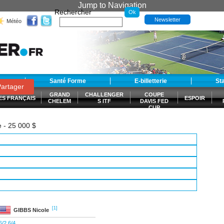
Jump to Navigation
Rechercher
Newsletter
Météo
t
Santé Forme
E-billetterie
St
artager
GRAND
CHALLENGER
COUPE
ES FRANÇAIS
ESPOIR
CHELEM
S ITF
DAVIS FED
CUP
S
e - 25 000 $
[1]
GIBBS
Nicole
6/2 6/4