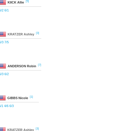
[5]
KIICK
Allie
6/2 6/1
[3]
KRATZER
Ashley
6/3 7/5
[7]
ANDERSON
Robin
6/3 6/2
[1]
GIBBS
Nicole
6/1 4/6 6/3
[3]
KRATZER
Ashley