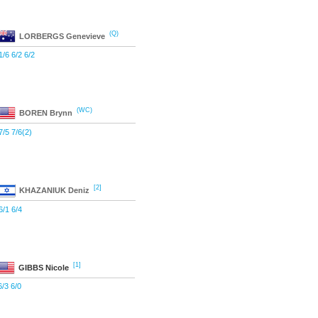
(Q)
LORBERGS
Genevieve
1/6 6/2 6/2
(WC)
BOREN
Brynn
7/5 7/6(2)
[2]
KHAZANIUK
Deniz
6/1 6/4
[1]
GIBBS
Nicole
6/3 6/0