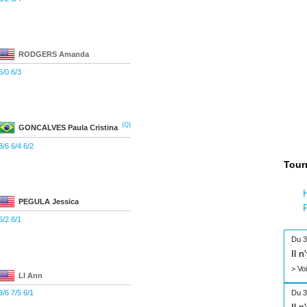
RODGERS
Amanda
6/0 6/3
(Q)
GONCALVES
Paula Cristina
3/6 6/4 6/2
Tour
PEGULA
Jessica
6/2 6/1
Du 3
Il 
> Vo
LI
Ann
3/6 7/5 6/1
Du 3