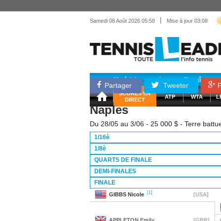
|
Samedi 08 Août 2026 05:58
Mise à jour 03:08
Matériel
Entraînemen
Partager
Tweeter
P
SCORES EN
ATP
WTA
L
DIRECT
Naples
Du 28/05 au 3/06 - 25 000 $ - Terre battu
1/16è
1/8è
QUARTS DE FINALE
DEMI-FINALES
FINALE
[1]
GIBBS
Nicole
[USA]
APPLETON
Emily
[GBR]