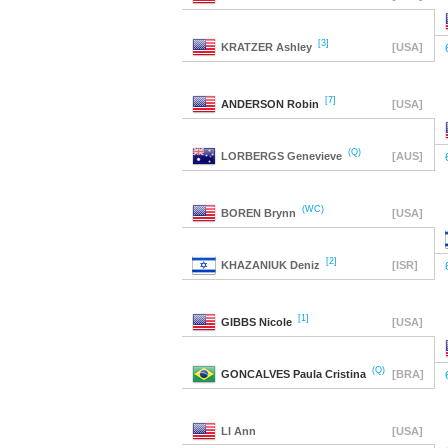
[3]
KRATZER
Ashley
[USA]
[7]
ANDERSON
Robin
[USA]
(Q)
LORBERGS
Genevieve
[AUS]
(WC)
BOREN
Brynn
[USA]
[2]
KHAZANIUK
Deniz
[ISR]
[1]
GIBBS
Nicole
[USA]
(Q)
GONCALVES
Paula Cristina
[BRA]
LI
Ann
[USA]