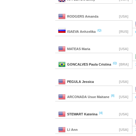
RODGERS
Amanda
[USA]
(Q)
ISAEVA
Anhzelika
[RUS]
MATEAS
Maria
[USA]
(Q)
GONCALVES
Paula Cristina
[BRA]
PEGULA
Jessica
[USA]
[6]
ARCONADA
Usue Maitane
[USA]
[4]
STEWART
Katerina
[USA]
LI
Ann
[USA]