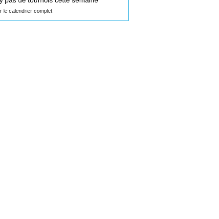
n'y pas de tournois cette semaine
ir le calendrier complet