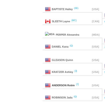
(SE)
BAPTISTE
Hailey
[USA]
(WC)
SLEETH
Layne
[CAN]
PERPER
Alexandra
[MDA]
(Q)
DANIEL
Kana
[USA]
GLEASON
Quinn
[USA]
[3]
KRATZER
Ashley
[USA]
[7]
ANDERSON
Robin
[USA]
(Q)
ROBINSON
Jada
[USA]