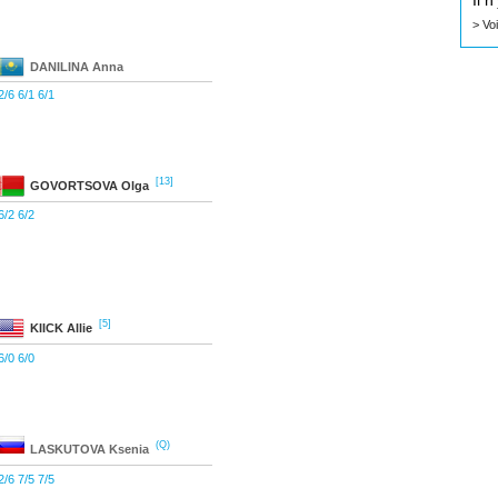
Il 
> Vo
DANILINA
Anna
2/6 6/1 6/1
[13]
GOVORTSOVA
Olga
6/2 6/2
[5]
KIICK
Allie
6/0 6/0
(Q)
LASKUTOVA
Ksenia
2/6 7/5 7/5