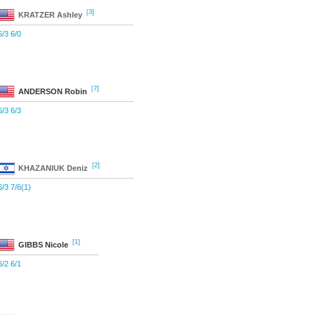
[3]
KRATZER
Ashley
6/3 6/0
[7]
ANDERSON
Robin
6/3 6/3
[2]
KHAZANIUK
Deniz
6/3 7/6(1)
[1]
GIBBS
Nicole
6/2 6/1