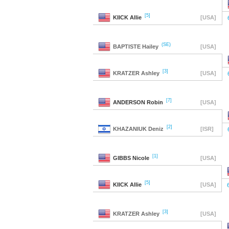
[5]
KIICK
Allie
[USA]
(SE)
BAPTISTE
Hailey
[USA]
[3]
KRATZER
Ashley
[USA]
[7]
ANDERSON
Robin
[USA]
[2]
KHAZANIUK
Deniz
[ISR]
[1]
GIBBS
Nicole
[USA]
[5]
KIICK
Allie
[USA]
[3]
KRATZER
Ashley
[USA]