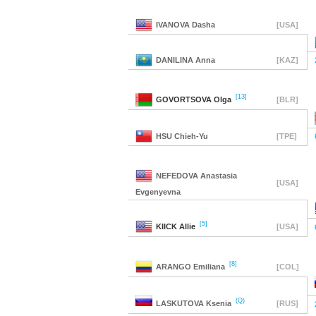
IVANOVA
Dasha
[USA]
DANILINA
Anna
[KAZ]
[13]
GOVORTSOVA
Olga
[BLR]
HSU
Chieh-Yu
[TPE]
NEFEDOVA
Anastasia
[USA]
Evgenyevna
[5]
KIICK
Allie
[USA]
[8]
ARANGO
Emiliana
[COL]
(Q)
LASKUTOVA
Ksenia
[RUS]