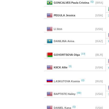
(Q)
GONCALVES
Paula Cristina
[BRA]
PEGULA
Jessica
[USA]
LI
Ann
[USA]
DANILINA
Anna
[KAZ]
[13]
GOVORTSOVA
Olga
[BLR]
[5]
KIICK
Allie
[USA]
(Q)
LASKUTOVA
Ksenia
[RUS]
(SE)
BAPTISTE
Hailey
[USA]
(Q)
DANIEL
Kana
[USA]