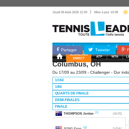
|
Jeudi 06 Août 2026 11:59
Mise à jour 10:08
Matériel
Entraînemen
Partager
Tweeter
P
SCORES EN
ATP
WTA
L
DIRECT
Columbus, OH
Du 17/09 au 23/09 - Challenger - Dur indo
1/16è
1/8è
QUARTS DE FINALE
DEMI-FINALES
FINALE
[1]
THOMPSON
Jordan
[AUS]
(Q)
SONG
Evan
[USA]