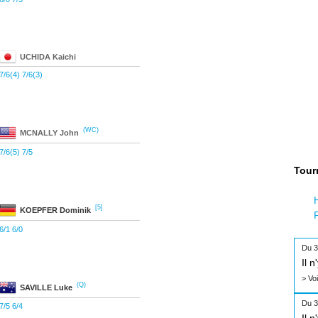
UCHIDA
Kaichi
7/6(4) 7/6(3)
(WC)
MCNALLY
John
7/6(5) 7/5
Tour
[5]
KOEPFER
Dominik
6/1 6/0
Du 3
Il 
> Vo
(Q)
SAVILLE
Luke
Du 3
7/5 6/4