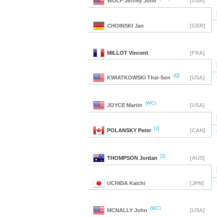
WOLF
Jeffrey John
[USA]
CHOINSKI
Jan
[GER]
MILLOT
Vincent
[FRA]
(Q)
KWIATKOWSKI
Thai-Son
[USA]
(WC)
JOYCE
Martin
[USA]
[2]
POLANSKY
Peter
[CAN]
[1]
THOMPSON
Jordan
[AUS]
UCHIDA
Kaichi
[JPN]
(WC)
MCNALLY
John
[USA]