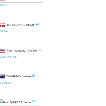
6/3 6/2
(WC)
TORPEGAARD
Mikael
6/1 6/4
(Q)
KWIATKOWSKI
Thai-Son
7/6(5) 2/6 7/6(7)
[1]
THOMPSON
Jordan
4/6 6/1 6/3
[7]
QUIROZ
Roberto