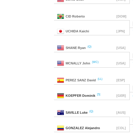
CID
Roberto
[DOM]
UCHIDA
Kaichi
[JPN]
(Q)
SHANE
Ryan
[USA]
(WC)
MCNALLY
John
[USA]
(LL)
PEREZ SANZ
David
[ESP]
[5]
KOEPFER
Dominik
[GER]
(Q)
SAVILLE
Luke
[AUS]
GONZALEZ
Alejandro
[COL]