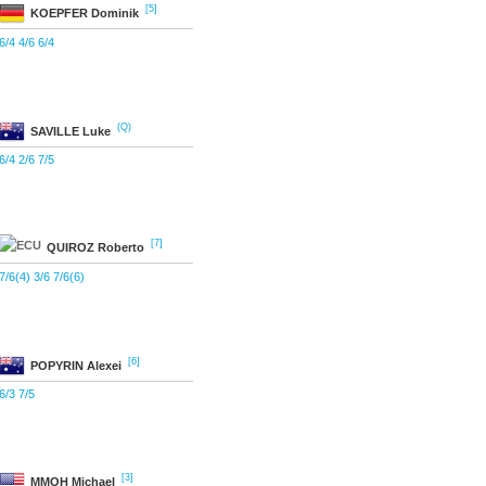
[5]
KOEPFER
Dominik
6/4 4/6 6/4
(Q)
SAVILLE
Luke
6/4 2/6 7/5
[7]
QUIROZ
Roberto
7/6(4) 3/6 7/6(6)
[6]
POPYRIN
Alexei
6/3 7/5
[3]
MMOH
Michael