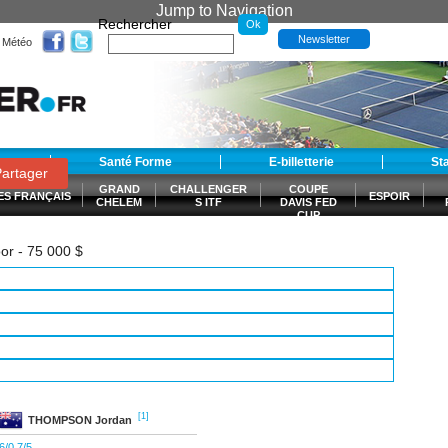
Jump to Navigation
Rechercher
Newsletter
Météo
t
Santé Forme
E-billetterie
St
artager
GRAND
CHALLENGER
COUPE
ES FRANÇAIS
ESPOIR
CHELEM
S ITF
DAVIS FED
CUP
S
or - 75 000 $
[1]
THOMPSON
Jordan
6/0 7/5