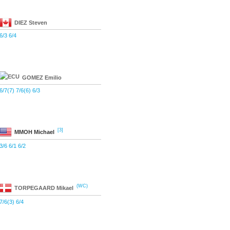
DIEZ
Steven
6/3 6/4
GOMEZ
Emilio
6/7(7) 7/6(6) 6/3
[3]
MMOH
Michael
3/6 6/1 6/2
(WC)
TORPEGAARD
Mikael
7/6(3) 6/4