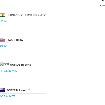
Il 
> Vo
HERNANDEZ-FERNANDEZ
Jose
6/4 6/1
PAUL
Tommy
6/3 6/4
[7]
QUIROZ
Roberto
3/6 7/6(4) 7/6(7)
[6]
POPYRIN
Alexei
4/6 7/6(3) 7/5