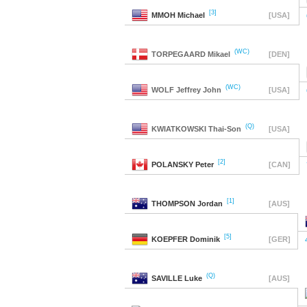
[3]
MMOH
Michael
[USA]
(WC)
TORPEGAARD
Mikael
[DEN]
(WC)
WOLF
Jeffrey John
[USA]
(Q)
KWIATKOWSKI
Thai-Son
[USA]
[2]
POLANSKY
Peter
[CAN]
[1]
THOMPSON
Jordan
[AUS]
[5]
KOEPFER
Dominik
[GER]
(Q)
SAVILLE
Luke
[AUS]