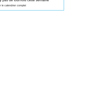
n'y pas de tournois cette semaine
ir le calendrier complet