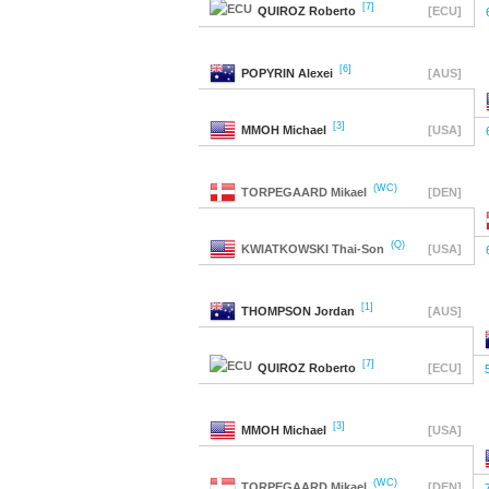
[7]
QUIROZ
Roberto
[ECU]
[6]
POPYRIN
Alexei
[AUS]
[3]
MMOH
Michael
[USA]
(WC)
TORPEGAARD
Mikael
[DEN]
(Q)
KWIATKOWSKI
Thai-Son
[USA]
[1]
THOMPSON
Jordan
[AUS]
[7]
QUIROZ
Roberto
[ECU]
[3]
MMOH
Michael
[USA]
(WC)
TORPEGAARD
Mikael
[DEN]