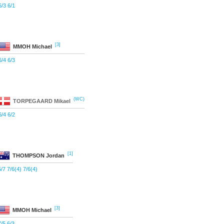
6/3 6/1
[3]
MMOH
Michael
6/4 6/3
(WC)
TORPEGAARD
Mikael
6/4 6/2
[1]
THOMPSON
Jordan
5/7 7/6(4) 7/6(4)
[3]
MMOH
Michael
7/5 6/3