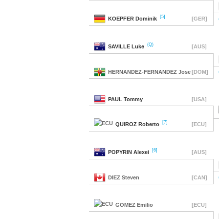
[5]
KOEPFER
Dominik
[GER]
(Q)
SAVILLE
Luke
[AUS]
HERNANDEZ-FERNANDEZ
Jose
[DOM]
PAUL
Tommy
[USA]
[7]
QUIROZ
Roberto
[ECU]
[6]
POPYRIN
Alexei
[AUS]
DIEZ
Steven
[CAN]
GOMEZ
Emilio
[ECU]