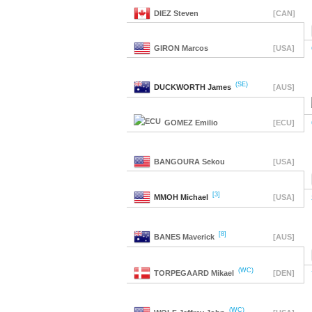
DIEZ
Steven
[CAN]
GIRON
Marcos
[USA]
(SE)
DUCKWORTH
James
[AUS]
GOMEZ
Emilio
[ECU]
BANGOURA
Sekou
[USA]
[3]
MMOH
Michael
[USA]
[8]
BANES
Maverick
[AUS]
(WC)
TORPEGAARD
Mikael
[DEN]
(WC)