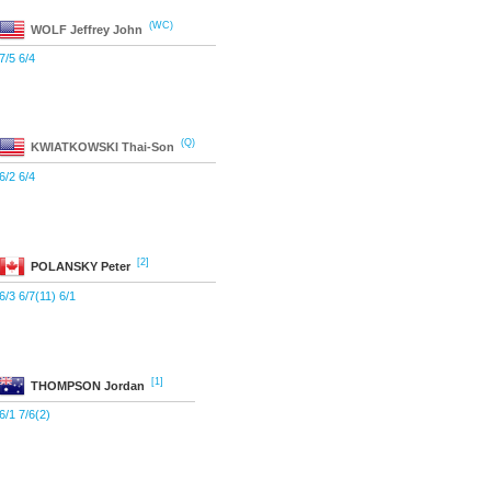
(WC)
WOLF
Jeffrey John
7/5 6/4
(Q)
KWIATKOWSKI
Thai-Son
6/2 6/4
[2]
POLANSKY
Peter
6/3 6/7(11) 6/1
[1]
THOMPSON
Jordan
6/1 7/6(2)