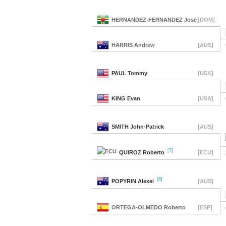
HERNANDEZ-FERNANDEZ
Jose
[DOM]
HARRIS
Andrew
[AUS]
PAUL
Tommy
[USA]
KING
Evan
[USA]
SMITH
John-Patrick
[AUS]
[7]
QUIROZ
Roberto
[ECU]
[6]
POPYRIN
Alexei
[AUS]
ORTEGA-OLMEDO
Roberto
[ESP]