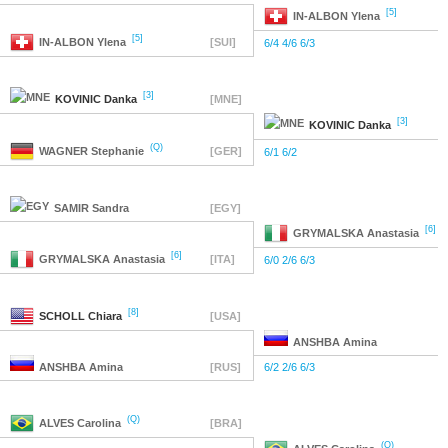
[5]
IN-ALBON
Ylena
[5]
IN-ALBON
Ylena
[SUI]
6/4 4/6 6/3
[3]
KOVINIC
Danka
[MNE]
[3]
KOVINIC
Danka
(Q)
WAGNER
Stephanie
[GER]
6/1 6/2
SAMIR
Sandra
[EGY]
[6]
GRYMALSKA
Anastasia
[6]
GRYMALSKA
Anastasia
[ITA]
6/0 2/6 6/3
[8]
SCHOLL
Chiara
[USA]
ANSHBA
Amina
ANSHBA
Amina
[RUS]
6/2 2/6 6/3
(Q)
ALVES
Carolina
[BRA]
(Q)