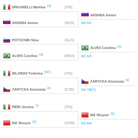
(Q)
SPIGARELLI
Martina
[ITA]
ANSHBA
Amina
ANSHBA
Amina
[RUS]
6/0 6/2
POTOCNIK
Nina
[SLO]
(Q)
ALVES
Carolina
(Q)
ALVES
Carolina
[BRA]
6/1 6/3
(WC)
BILARDO
Federica
[ITA]
[4]
ZARYCKA
Anastasia
[4]
ZARYCKA
Anastasia
[CZE]
6/4 7/6(7)
[7]
PIERI
Jessica
[ITA]
(Q)
MA
Shuyue
(Q)
MA
Shuyue
[CHN]
6/3 6/4