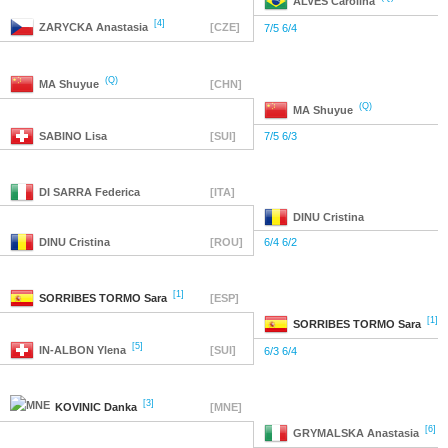
ALVES
Carolina
[4]
ZARYCKA
Anastasia
[CZE]
7/5 6/4
(Q)
MA
Shuyue
[CHN]
(Q)
MA
Shuyue
SABINO
Lisa
[SUI]
7/5 6/3
DI SARRA
Federica
[ITA]
DINU
Cristina
DINU
Cristina
[ROU]
6/4 6/2
[1]
SORRIBES TORMO
Sara
[ESP]
[1]
SORRIBES TORMO
Sara
[5]
IN-ALBON
Ylena
[SUI]
6/3 6/4
[3]
KOVINIC
Danka
[MNE]
[6]
GRYMALSKA
Anastasia