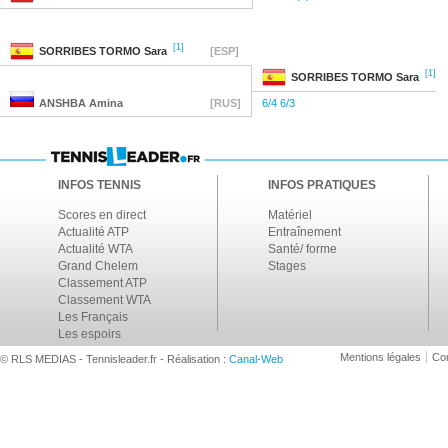
[1]
SORRIBES TORMO
Sara
[ESP]
[1]
SORRIBES TORMO
Sara
ANSHBA
Amina
[RUS]
6/4 6/3
INFOS TENNIS
INFOS PRATIQUES
Scores en direct
Matériel
Actualité ATP
Entraînement
Actualité WTA
Santé/ forme
Grand Chelem
Stages
Classement ATP
Classement WTA
Les Français
Les espoirs
Mentions légales
Con
© RLS MEDIAS - Tennisleader.fr - Réalisation :
Canal-Web