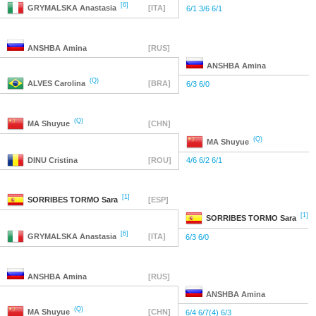
[6]
GRYMALSKA
Anastasia
[ITA]
6/1 3/6 6/1
ANSHBA
Amina
[RUS]
ANSHBA
Amina
(Q)
ALVES
Carolina
[BRA]
6/3 6/0
(Q)
MA
Shuyue
[CHN]
(Q)
MA
Shuyue
DINU
Cristina
[ROU]
4/6 6/2 6/1
[1]
SORRIBES TORMO
Sara
[ESP]
[1]
SORRIBES TORMO
Sara
[6]
GRYMALSKA
Anastasia
[ITA]
6/3 6/0
ANSHBA
Amina
[RUS]
ANSHBA
Amina
(Q)
MA
Shuyue
[CHN]
6/4 6/7(4) 6/3