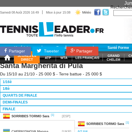
Jum
Recherche
|
Samedi 08 Août 2026 16:49
Mise à jour 15:08
Météo
Matériel
Entraînement
Santé Forme
Partager
Tweeter
Partager
SCORES EN
GRAND
C
ATP
WTA
LES FRANÇAIS
DIRECT
CHELEM
Santa Margherita di Pula
Du 15/10 au 21/10 - 25 000 $ - Terre battue - 25 000 $
1/16è
1/8è
QUARTS DE FINALE
DEMI-FINALES
FINALE
[1]
SORRIBES TORMO
Sara
[ESP]
[1]
SORRIBES TORMO
Sara
CHERNYSHOVA
Maryna
[UKR]
6/2 6/4