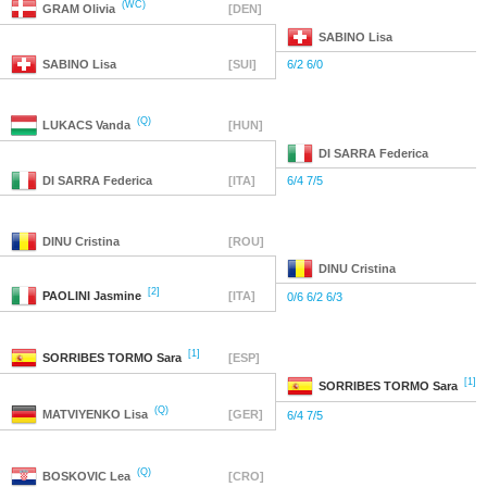
(WC)
GRAM
Olivia
[DEN]
SABINO
Lisa
SABINO
Lisa
[SUI]
6/2 6/0
(Q)
LUKACS
Vanda
[HUN]
DI SARRA
Federica
DI SARRA
Federica
[ITA]
6/4 7/5
DINU
Cristina
[ROU]
DINU
Cristina
[2]
PAOLINI
Jasmine
[ITA]
0/6 6/2 6/3
[1]
SORRIBES TORMO
Sara
[ESP]
[1]
SORRIBES TORMO
Sara
(Q)
MATVIYENKO
Lisa
[GER]
6/4 7/5
(Q)
BOSKOVIC
Lea
[CRO]