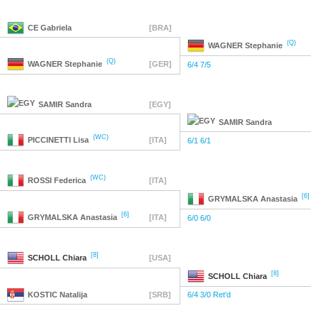
CE
Gabriela
[BRA]
(Q)
WAGNER
Stephanie
(Q)
WAGNER
Stephanie
[GER]
6/4 7/5
SAMIR
Sandra
[EGY]
SAMIR
Sandra
(WC)
PICCINETTI
Lisa
[ITA]
6/1 6/1
(WC)
ROSSI
Federica
[ITA]
[6]
GRYMALSKA
Anastasia
[6]
GRYMALSKA
Anastasia
[ITA]
6/0 6/0
[8]
SCHOLL
Chiara
[USA]
[8]
SCHOLL
Chiara
KOSTIC
Natalija
[SRB]
6/4 3/0 Ret'd