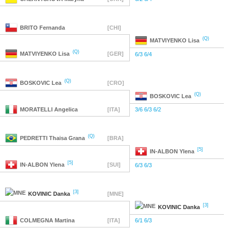
BRITO
Fernanda
[CHI]
(Q)
MATVIYENKO
Lisa
(Q)
MATVIYENKO
Lisa
[GER]
6/3 6/4
(Q)
BOSKOVIC
Lea
[CRO]
(Q)
BOSKOVIC
Lea
MORATELLI
Angelica
[ITA]
3/6 6/3 6/2
(Q)
PEDRETTI
Thaisa Grana
[BRA]
[5]
IN-ALBON
Ylena
[5]
IN-ALBON
Ylena
[SUI]
6/3 6/3
[3]
KOVINIC
Danka
[MNE]
[3]
KOVINIC
Danka
COLMEGNA
Martina
[ITA]
6/1 6/3