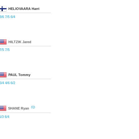
HELIOVAARA
Harri
3/6 7/5 6/4
HILTZIK
Jared
7/5 7/5
PAUL
Tommy
6/4 4/6 6/2
(Q)
SHANE
Ryan
6/3 6/4