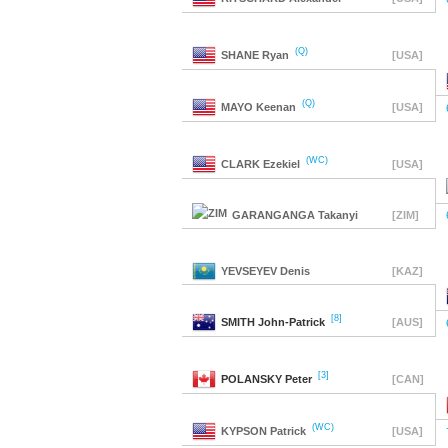
(Q)
SHANE
Ryan
[USA]
(Q)
MAYO
Keenan
[USA]
(WC)
CLARK
Ezekiel
[USA]
GARANGANGA
Takanyi
[ZIM]
YEVSEYEV
Denis
[KAZ]
[8]
SMITH
John-Patrick
[AUS]
[3]
POLANSKY
Peter
[CAN]
(WC)
KYPSON
Patrick
[USA]