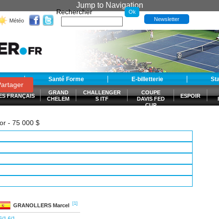
Jump to Navigation
Rechercher
Newsletter
Météo
t
Santé Forme
E-billetterie
St
artager
GRAND
CHALLENGER
COUPE
ES FRANÇAIS
ESPOIR
CHELEM
S ITF
DAVIS FED
CUP
S
or - 75 000 $
[1]
GRANOLLERS
Marcel
6/1 6/1