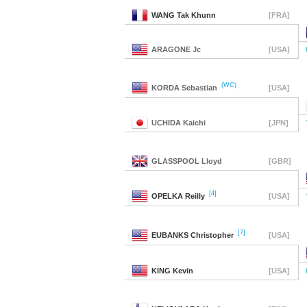
WANG
Tak Khunn
[FRA]
ARAGONE
Jc
[USA]
(WC)
KORDA
Sebastian
[USA]
UCHIDA
Kaichi
[JPN]
GLASSPOOL
Lloyd
[GBR]
[4]
OPELKA
Reilly
[USA]
[7]
EUBANKS
Christopher
[USA]
KING
Kevin
[USA]