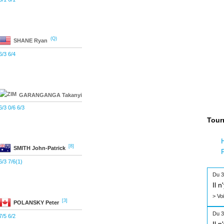
(Q)
SHANE
Ryan
6/3 6/4
GARANGANGA
Takanyi
6/3 0/6 6/3
Tour
[8]
SMITH
John-Patrick
6/3 7/6(1)
Du 3
Il 
> Vo
[3]
POLANSKY
Peter
Du 3
7/5 6/2