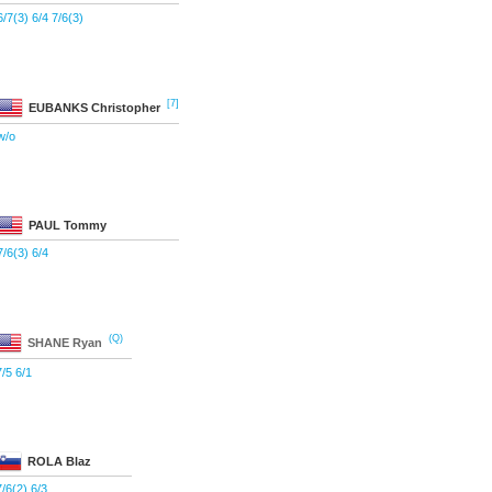
6/7(3) 6/4 7/6(3)
[7]
EUBANKS
Christopher
w/o
PAUL
Tommy
7/6(3) 6/4
(Q)
SHANE
Ryan
7/5 6/1
ROLA
Blaz
7/6(2) 6/3