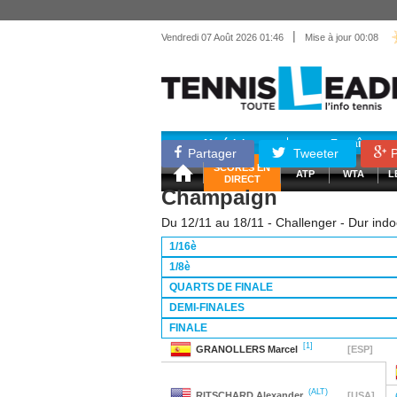
|
Vendredi 07 Août 2026 01:46
Mise à jour 00:08
Matériel
Entraînemen
Partager
Tweeter
P
SCORES EN
ATP
WTA
L
DIRECT
Champaign
Du 12/11 au 18/11 - Challenger - Dur indo
1/16è
1/8è
QUARTS DE FINALE
DEMI-FINALES
FINALE
[1]
GRANOLLERS
Marcel
[ESP]
(ALT)
RITSCHARD
Alexander
[USA]