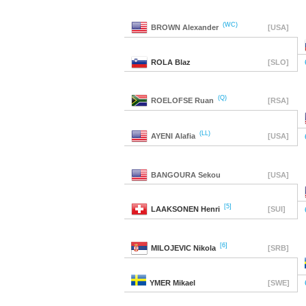
(WC)
BROWN
Alexander
[USA]
ROLA
Blaz
[SLO]
(Q)
ROELOFSE
Ruan
[RSA]
(LL)
AYENI
Alafia
[USA]
BANGOURA
Sekou
[USA]
[5]
LAAKSONEN
Henri
[SUI]
[6]
MILOJEVIC
Nikola
[SRB]
YMER
Mikael
[SWE]