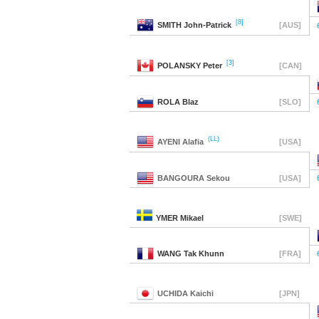
[8]
SMITH
John-Patrick
[AUS]
[3]
POLANSKY
Peter
[CAN]
ROLA
Blaz
[SLO]
(LL)
AYENI
Alafia
[USA]
BANGOURA
Sekou
[USA]
YMER
Mikael
[SWE]
WANG
Tak Khunn
[FRA]
UCHIDA
Kaichi
[JPN]