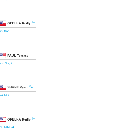
[4]
OPELKA
Reilly
6/2 6/2
PAUL
Tommy
6/2 7/6(3)
(Q)
SHANE
Ryan
6/4 6/3
[4]
OPELKA
Reilly
2/6 6/4 6/4