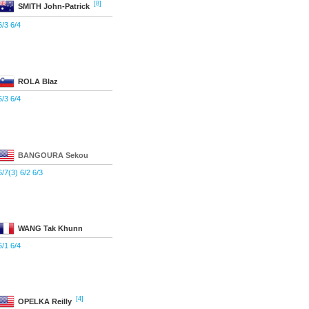
[8]
SMITH
John-Patrick
6/3 6/4
ROLA
Blaz
6/3 6/4
BANGOURA
Sekou
6/7(3) 6/2 6/3
WANG
Tak Khunn
6/1 6/4
[4]
OPELKA
Reilly