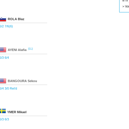
Il 
> Vo
ROLA
Blaz
6/2 7/6(6)
(LL)
AYENI
Alafia
6/3 6/4
BANGOURA
Sekou
6/4 3/0 Ret'd
YMER
Mikael
6/3 6/3