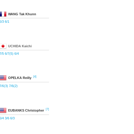
WANG
Tak Khunn
6/3 6/1
UCHIDA
Kaichi
7/5 6/7(5) 6/4
[4]
OPELKA
Reilly
7/6(3) 7/6(2)
[7]
EUBANKS
Christopher
6/4 3/6 6/3