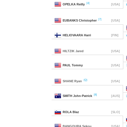
[4]
OPELKA
Reilly
[USA]
[7]
EUBANKS
Christopher
[USA]
HELIOVAARA
Harri
[FIN]
HILTZIK
Jared
[USA]
PAUL
Tommy
[USA]
(Q)
SHANE
Ryan
[USA]
[8]
SMITH
John-Patrick
[AUS]
ROLA
Blaz
[SLO]
BANGOURA
Sekou
[USA]