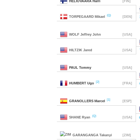
HELIOVAARA
Harri
[FIN]
(Q)
TORPEGAARD
Mikael
[DEN]
WOLF
Jeffrey John
[USA]
HILTZIK
Jared
[USA]
PAUL
Tommy
[USA]
[2]
HUMBERT
Ugo
[FRA]
[1]
GRANOLLERS
Marcel
[ESP]
(Q)
SHANE
Ryan
[USA]
GARANGANGA
Takanyi
[ZIM]