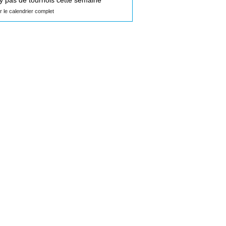
n'y pas de tournois cette semaine
ir le calendrier complet