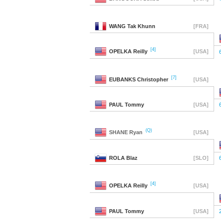
WANG
Tak Khunn
[FRA]
[4]
OPELKA
Reilly
[USA]
[7]
EUBANKS
Christopher
[USA]
PAUL
Tommy
[USA]
(Q)
SHANE
Ryan
[USA]
ROLA
Blaz
[SLO]
[4]
OPELKA
Reilly
[USA]
PAUL
Tommy
[USA]