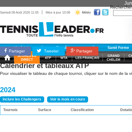
Jum
Rechercher
|
Samedi 08 Août 2026 11:05
Mise à jour 10:08
Météo
Matériel
Entraînement
Santé Forme
Partager
Tweeter
Partager
SCORES EN
GRAND
C
ATP
WTA
LES FRANÇAIS
DIRECT
CHELEM
Calendrier et tableaux ATP
Pour visualiser le tableau de chaque tournoi, cliquer sur le nom de la vil
2024
Inclure les Challengers
Voir le mois en cours
Tournois
Surface
Classification
Dotati