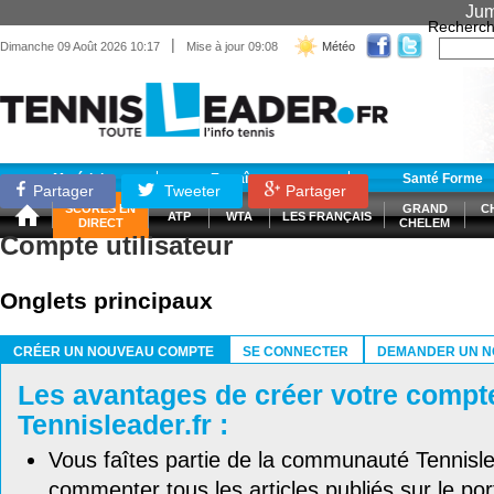
Jum
Recherch
|
Dimanche 09 Août 2026 10:17
Mise à jour 09:08
Météo
Matériel
Entraînement
Santé Forme
Partager
Tweeter
Partager
SCORES EN
GRAND
C
ATP
WTA
LES FRANÇAIS
DIRECT
CHELEM
Compte utilisateur
Onglets principaux
CRÉER UN NOUVEAU COMPTE
SE CONNECTER
DEMANDER UN N
(ONGLET ACTIF)
Les avantages de créer votre compt
Tennisleader.fr :
Vous faîtes partie de la communauté Tennisl
commenter tous les articles publiés sur le port