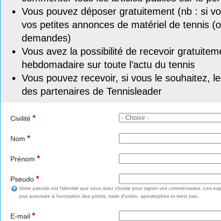
Vous pouvez déposer gratuitement (nb : si vou
vos petites annonces de matériel de tennis (o
demandes)
Vous avez la possibilité de recevoir gratuitem
hebdomadaire sur toute l’actu du tennis
Vous pouvez recevoir, si vous le souhaitez, l
des partenaires de Tennisleader
*
Civilité
*
Nom
*
Prénom
*
Pseudo
Votre pseudo est l'identité que vous avez choisie pour signer vos commentaires. Les esp
pas autorisée à l'exception des points, traits d'union, apostrophes et tirets bas.
*
E-mail