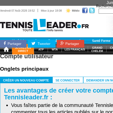
Jum
Recherche
|
Vendredi 07 Août 2026 19:52
Mise à jour 18:08
Météo
Matériel
Entraînement
Santé Forme
Partager
Tweeter
Partager
SCORES EN
GRAND
C
ATP
WTA
LES FRANÇAIS
DIRECT
CHELEM
Compte utilisateur
Onglets principaux
CRÉER UN NOUVEAU COMPTE
SE CONNECTER
DEMANDER UN N
(ONGLET ACTIF)
Les avantages de créer votre compt
Tennisleader.fr :
Vous faîtes partie de la communauté Tennisl
commenter tous les articles publiés sur le port