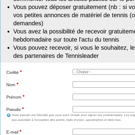
Vous pouvez déposer gratuitement (nb : si vou
vos petites annonces de matériel de tennis (o
demandes)
Vous avez la possibilité de recevoir gratuitem
hebdomadaire sur toute l’actu du tennis
Vous pouvez recevoir, si vous le souhaitez, l
des partenaires de Tennisleader
*
Civilité
*
Nom
*
Prénom
*
Pseudo
Votre pseudo est l'identité que vous avez choisie pour signer vos commentaires. Les esp
pas autorisée à l'exception des points, traits d'union, apostrophes et tirets bas.
*
E-mail