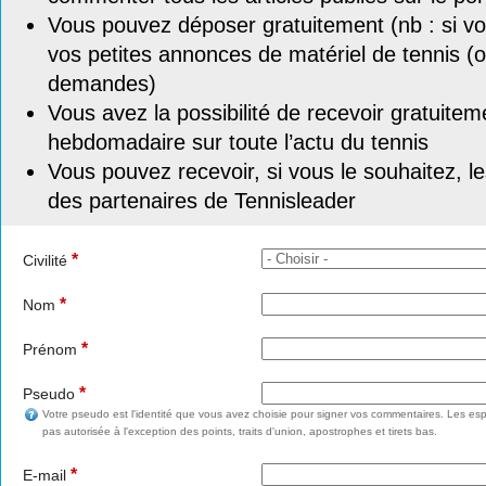
Vous pouvez déposer gratuitement (nb : si vou
vos petites annonces de matériel de tennis (o
demandes)
Vous avez la possibilité de recevoir gratuitem
hebdomadaire sur toute l’actu du tennis
Vous pouvez recevoir, si vous le souhaitez, l
des partenaires de Tennisleader
*
Civilité
*
Nom
*
Prénom
*
Pseudo
Votre pseudo est l'identité que vous avez choisie pour signer vos commentaires. Les esp
pas autorisée à l'exception des points, traits d'union, apostrophes et tirets bas.
*
E-mail