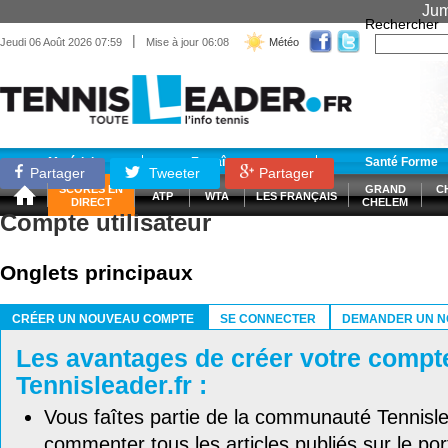
Jum
Rechercher
|
Jeudi 06 Août 2026 07:59
Mise à jour 06:08
Météo
Matériel
Entraînement
Santé Forme
Partager
Tweeter
Partager
SCORES EN
GRAND
C
ATP
WTA
LES FRANÇAIS
DIRECT
CHELEM
Compte utilisateur
Onglets principaux
CRÉER UN NOUVEAU COMPTE
SE CONNECTER
DEMANDER UN N
(ONGLET ACTIF)
Les avantages de créer votre compt
Tennisleader.fr :
Vous faîtes partie de la communauté Tennisl
commenter tous les articles publiés sur le port