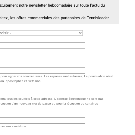
ratuitement notre newsletter hebdomadaire sur toute l’actu du
aitez, les offres commerciales des partenaires de Tennisleader
e pour signer vos commentaires. Les espaces sont autorisés; La ponctuation n'est
ion, apostrophes et tirets bas.
rra tous les courriels à cette adresse. L'adresse électronique ne sera pas
réception d'un nouveau mot de passe ou pour la réception de certaines
rmer son exactitude.