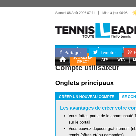
|
Samedi 08 Août 2026 07:11
Mise à jour 06:08
Matériel
Entraînemen
Partager
Tweeter
P
SCORES EN
ATP
WTA
L
DIRECT
Compte utilisateur
Onglets principaux
CRÉER UN NOUVEAU COMPTE
SE CO
(ONGLET ACTIF)
Les avantages de créer votre com
Vous faîtes partie de la communauté T
sur le portail
Vous pouvez déposer gratuitement (nb 
tennis (offres et/ ou demandes)