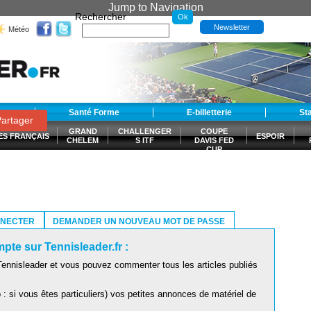
Jump to Navigation
Rechercher
Newsletter
Météo
t
Santé Forme
E-billetterie
St
artager
GRAND
CHALLENGER
COUPE
ES FRANÇAIS
ESPOIR
CHELEM
S ITF
DAVIS FED
CUP
S
NNECTER
DEMANDER UN NOUVEAU MOT DE PASSE
pte sur Tennisleader.fr :
ennisleader et vous pouvez commenter tous les articles publiés
: si vous êtes particuliers) vos petites annonces de matériel de