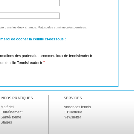
te dans les deux champs. Majuscules et minuscules permises.
 merci de cocher la cellule ci-dessous :
nformations des partenaires commerciaux de tennisleader.fr
*
ation du site TennisLeader.fr
INFOS PRATIQUES
SERVICES
Matériel
Annonces tennis
Entraînement
E Billetterie
Santé/ forme
Newsletter
Stages