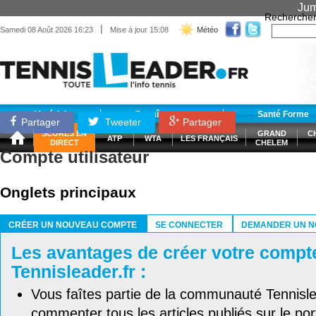
Jum
Recherche
|
Samedi 08 Août 2026 16:23
Mise à jour 15:08
Météo
Matériel
Entraînement
Santé Forme
Partager
Tweeter
Partager
SCORES EN
GRAND
C
ATP
WTA
LES FRANÇAIS
DIRECT
CHELEM
Compte utilisateur
Onglets principaux
CRÉER UN NOUVEAU COMPTE
SE CONNECTER
DEMANDER UN N
(ONGLET ACTIF)
Les avantages de créer votre compt
Tennisleader.fr :
Vous faîtes partie de la communauté Tennisl
commenter tous les articles publiés sur le port