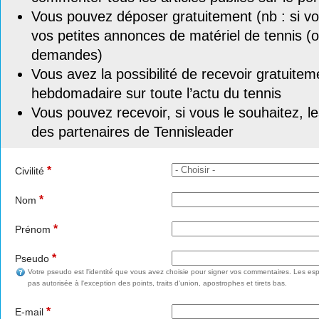
Vous pouvez déposer gratuitement (nb : si vou
vos petites annonces de matériel de tennis (o
demandes)
Vous avez la possibilité de recevoir gratuitem
hebdomadaire sur toute l’actu du tennis
Vous pouvez recevoir, si vous le souhaitez, l
des partenaires de Tennisleader
*
Civilité
*
Nom
*
Prénom
*
Pseudo
Votre pseudo est l'identité que vous avez choisie pour signer vos commentaires. Les esp
pas autorisée à l'exception des points, traits d'union, apostrophes et tirets bas.
*
E-mail