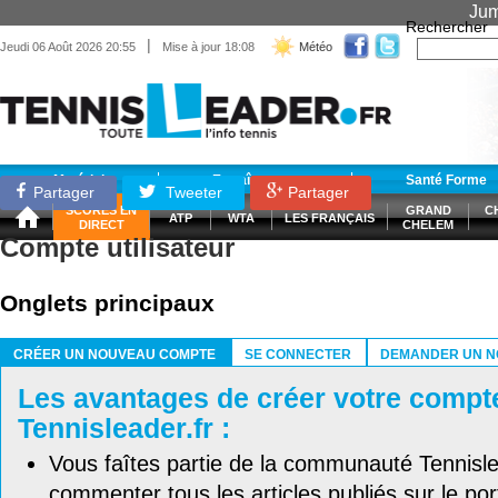
Jum
Rechercher
|
Jeudi 06 Août 2026 20:55
Mise à jour 18:08
Météo
Matériel
Entraînement
Santé Forme
Partager
Tweeter
Partager
SCORES EN
GRAND
C
ATP
WTA
LES FRANÇAIS
DIRECT
CHELEM
Compte utilisateur
Onglets principaux
CRÉER UN NOUVEAU COMPTE
SE CONNECTER
DEMANDER UN N
(ONGLET ACTIF)
Les avantages de créer votre compt
Tennisleader.fr :
Vous faîtes partie de la communauté Tennisl
commenter tous les articles publiés sur le port