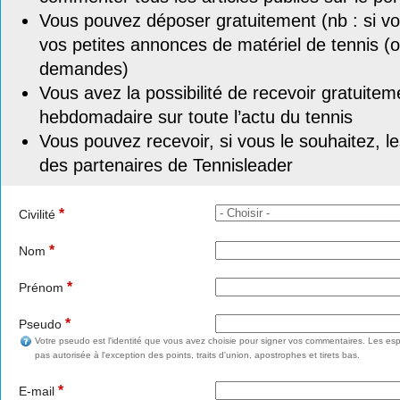
Vous pouvez déposer gratuitement (nb : si vou
vos petites annonces de matériel de tennis (o
demandes)
Vous avez la possibilité de recevoir gratuitem
hebdomadaire sur toute l’actu du tennis
Vous pouvez recevoir, si vous le souhaitez, l
des partenaires de Tennisleader
*
Civilité
*
Nom
*
Prénom
*
Pseudo
Votre pseudo est l'identité que vous avez choisie pour signer vos commentaires. Les esp
pas autorisée à l'exception des points, traits d'union, apostrophes et tirets bas.
*
E-mail