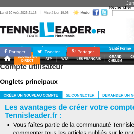
Jum
Rechercher
|
Lundi 10 Août 2026 21:18
Mise à jour 19:08
Météo
Matériel
Entraînement
Santé Forme
Partager
Tweeter
Partager
SCORES EN
GRAND
C
ATP
WTA
LES FRANÇAIS
DIRECT
CHELEM
Compte utilisateur
Onglets principaux
CRÉER UN NOUVEAU COMPTE
SE CONNECTER
DEMANDER UN N
(ONGLET ACTIF)
Les avantages de créer votre compt
Tennisleader.fr :
Vous faîtes partie de la communauté Tennisl
commenter tous les articles publiés sur le port