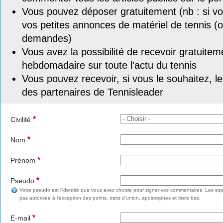
Vous pouvez déposer gratuitement (nb : si vou
vos petites annonces de matériel de tennis (o
demandes)
Vous avez la possibilité de recevoir gratuitem
hebdomadaire sur toute l’actu du tennis
Vous pouvez recevoir, si vous le souhaitez, l
des partenaires de Tennisleader
*
Civilité
*
Nom
*
Prénom
*
Pseudo
Votre pseudo est l'identité que vous avez choisie pour signer vos commentaires. Les esp
pas autorisée à l'exception des points, traits d'union, apostrophes et tirets bas.
*
E-mail