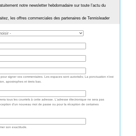
ratuitement notre newsletter hebdomadaire sur toute l’actu du
aitez, les offres commerciales des partenaires de Tennisleader
e pour signer vos commentaires. Les espaces sont autorisés; La ponctuation n'est
ion, apostrophes et tirets bas.
rra tous les courriels à cette adresse. L'adresse électronique ne sera pas
réception d'un nouveau mot de passe ou pour la réception de certaines
rmer son exactitude.