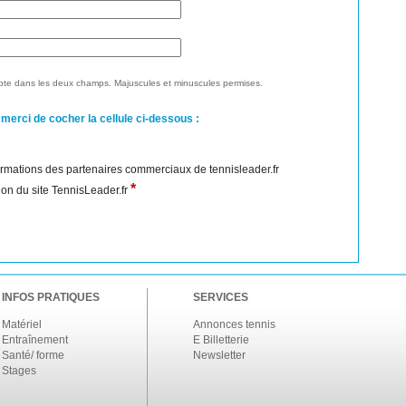
te dans les deux champs. Majuscules et minuscules permises.
 merci de cocher la cellule ci-dessous :
nformations des partenaires commerciaux de tennisleader.fr
*
ation du site TennisLeader.fr
INFOS PRATIQUES
SERVICES
Matériel
Annonces tennis
Entraînement
E Billetterie
Santé/ forme
Newsletter
Stages