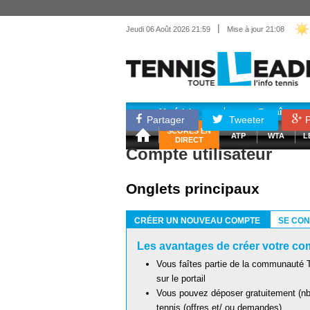
|
Jeudi 06 Août 2026 21:59
Mise à jour 21:08
Matériel
Entraînemen
Partager
Tweeter
P
SCORES EN
ATP
WTA
L
DIRECT
Compte utilisateur
Onglets principaux
CRÉER UN NOUVEAU COMPTE
SE CO
(ONGLET ACTIF)
Les avantages de créer votre com
Vous faîtes partie de la communauté T
sur le portail
Vous pouvez déposer gratuitement (nb 
tennis (offres et/ ou demandes)