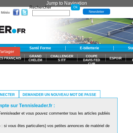
Jump to Navigation
Rechercher
Newsletter
Météo
t
Santé Forme
E-billetterie
St
artager
GRAND
CHALLENGER
COUPE
ES FRANÇAIS
ESPOIR
CHELEM
S ITF
DAVIS FED
CUP
S
NNECTER
DEMANDER UN NOUVEAU MOT DE PASSE
pte sur Tennisleader.fr :
ennisleader et vous pouvez commenter tous les articles publiés
: si vous êtes particuliers) vos petites annonces de matériel de