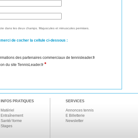
te dans les deux champs. Majuscules et minuscules permises.
 merci de cocher la cellule ci-dessous :
nformations des partenaires commerciaux de tennisleader.fr
*
ation du site TennisLeader.fr
INFOS PRATIQUES
SERVICES
Matériel
Annonces tennis
Entraînement
E Billetterie
Santé/ forme
Newsletter
Stages