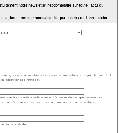
ratuitement notre newsletter hebdomadaire sur toute l’actu du
aitez, les offres commerciales des partenaires de Tennisleader
e pour signer vos commentaires. Les espaces sont autorisés; La ponctuation n'est
ion, apostrophes et tirets bas.
rra tous les courriels à cette adresse. L'adresse électronique ne sera pas
réception d'un nouveau mot de passe ou pour la réception de certaines
rmer son exactitude.