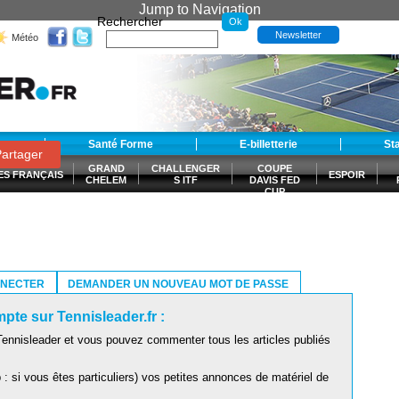
Jump to Navigation
Rechercher
Newsletter
Météo
t
Santé Forme
E-billetterie
St
artager
GRAND
CHALLENGER
COUPE
ES FRANÇAIS
ESPOIR
CHELEM
S ITF
DAVIS FED
CUP
S
NNECTER
DEMANDER UN NOUVEAU MOT DE PASSE
pte sur Tennisleader.fr :
ennisleader et vous pouvez commenter tous les articles publiés
: si vous êtes particuliers) vos petites annonces de matériel de