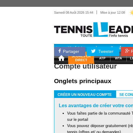
|
Samedi 08 Août 2026 15:44
Mise à jour 12:08
Matériel
Entraînemen
Partager
Tweeter
P
SCORES EN
ATP
WTA
L
DIRECT
Compte utilisateur
Onglets principaux
CRÉER UN NOUVEAU COMPTE
SE CO
(ONGLET ACTIF)
Les avantages de créer votre com
Vous faîtes partie de la communauté T
sur le portail
Vous pouvez déposer gratuitement (nb 
tennis (offres et/ ou demandes)