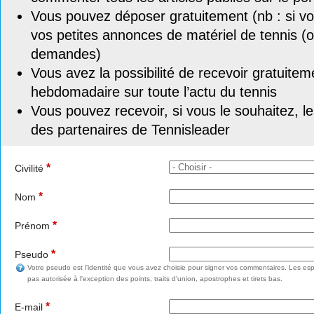
Vous pouvez déposer gratuitement (nb : si vou
vos petites annonces de matériel de tennis (o
demandes)
Vous avez la possibilité de recevoir gratuitem
hebdomadaire sur toute l’actu du tennis
Vous pouvez recevoir, si vous le souhaitez, l
des partenaires de Tennisleader
*
Civilité
*
Nom
*
Prénom
*
Pseudo
Votre pseudo est l'identité que vous avez choisie pour signer vos commentaires. Les esp
pas autorisée à l'exception des points, traits d'union, apostrophes et tirets bas.
*
E-mail