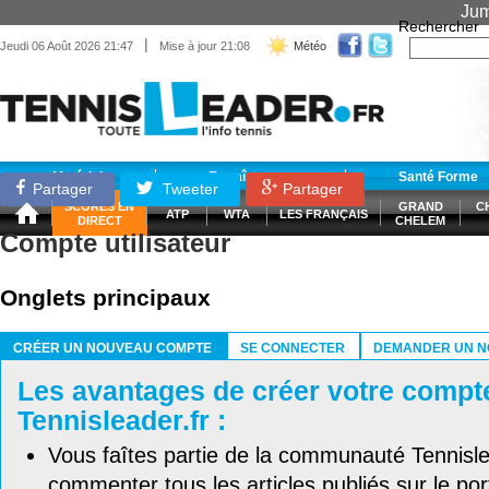
Jum
Rechercher
|
Jeudi 06 Août 2026 21:47
Mise à jour 21:08
Météo
Matériel
Entraînement
Santé Forme
Partager
Tweeter
Partager
SCORES EN
GRAND
C
ATP
WTA
LES FRANÇAIS
DIRECT
CHELEM
Compte utilisateur
Onglets principaux
CRÉER UN NOUVEAU COMPTE
SE CONNECTER
DEMANDER UN N
(ONGLET ACTIF)
Les avantages de créer votre compt
Tennisleader.fr :
Vous faîtes partie de la communauté Tennisl
commenter tous les articles publiés sur le port