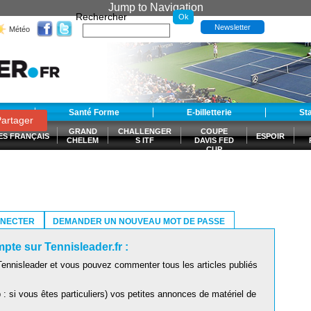
Jump to Navigation
Rechercher
Newsletter
Météo
t
Santé Forme
E-billetterie
St
artager
GRAND
CHALLENGER
COUPE
ES FRANÇAIS
ESPOIR
CHELEM
S ITF
DAVIS FED
CUP
S
NNECTER
DEMANDER UN NOUVEAU MOT DE PASSE
pte sur Tennisleader.fr :
ennisleader et vous pouvez commenter tous les articles publiés
: si vous êtes particuliers) vos petites annonces de matériel de