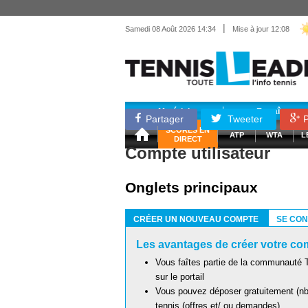
|
Samedi 08 Août 2026 14:34
Mise à jour 12:08
Matériel
Entraînemen
Partager
Tweeter
P
SCORES EN
ATP
WTA
L
DIRECT
Compte utilisateur
Onglets principaux
CRÉER UN NOUVEAU COMPTE
SE CO
(ONGLET ACTIF)
Les avantages de créer votre com
Vous faîtes partie de la communauté T
sur le portail
Vous pouvez déposer gratuitement (nb 
tennis (offres et/ ou demandes)