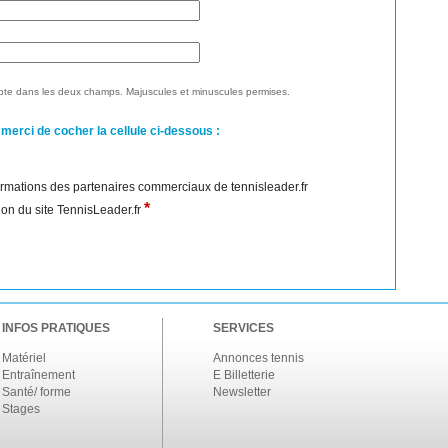
te dans les deux champs. Majuscules et minuscules permises.
 merci de cocher la cellule ci-dessous :
nformations des partenaires commerciaux de tennisleader.fr
*
ation du site TennisLeader.fr
INFOS PRATIQUES
SERVICES
Matériel
Annonces tennis
Entraînement
E Billetterie
Santé/ forme
Newsletter
Stages