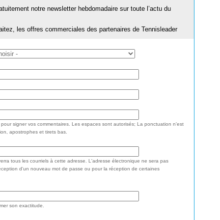
ratuitement notre newsletter hebdomadaire sur toute l’actu du
aitez, les offres commerciales des partenaires de Tennisleader
e pour signer vos commentaires. Les espaces sont autorisés; La ponctuation n'est
ion, apostrophes et tirets bas.
rra tous les courriels à cette adresse. L'adresse électronique ne sera pas
réception d'un nouveau mot de passe ou pour la réception de certaines
rmer son exactitude.