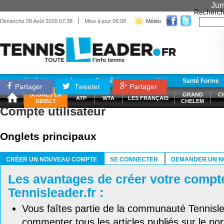
Jum
Recherch
|
Dimanche 09 Août 2026 07:38
Mise à jour 06:08
Météo
Matériel
Entraînement
Santé Forme
Partager
Tweeter
Partager
SCORES EN
GRAND
C
ATP
WTA
LES FRANÇAIS
DIRECT
CHELEM
Compte utilisateur
Onglets principaux
CRÉER UN NOUVEAU COMPTE
SE CONNECTER
DEMANDER UN N
(ONGLET ACTIF)
Les avantages de créer votre compt
Tennisleader.fr :
Vous faîtes partie de la communauté Tennisl
commenter tous les articles publiés sur le port