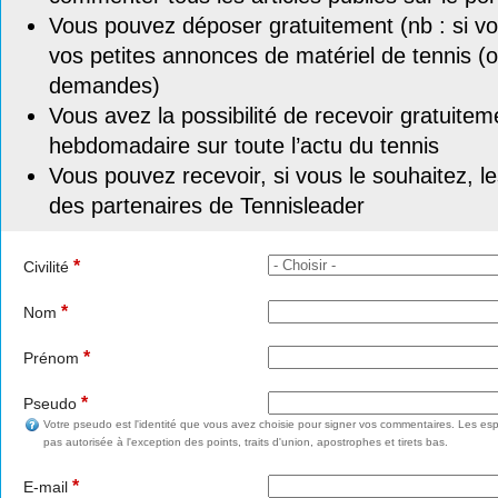
Vous pouvez déposer gratuitement (nb : si vou
vos petites annonces de matériel de tennis (o
demandes)
Vous avez la possibilité de recevoir gratuitem
hebdomadaire sur toute l’actu du tennis
Vous pouvez recevoir, si vous le souhaitez, l
des partenaires de Tennisleader
*
Civilité
*
Nom
*
Prénom
*
Pseudo
Votre pseudo est l'identité que vous avez choisie pour signer vos commentaires. Les esp
pas autorisée à l'exception des points, traits d'union, apostrophes et tirets bas.
*
E-mail