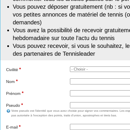
Vous pouvez déposer gratuitement (nb : si vou
vos petites annonces de matériel de tennis (o
demandes)
Vous avez la possibilité de recevoir gratuitem
hebdomadaire sur toute l’actu du tennis
Vous pouvez recevoir, si vous le souhaitez, l
des partenaires de Tennisleader
*
Civilité
*
Nom
*
Prénom
*
Pseudo
Votre pseudo est l'identité que vous avez choisie pour signer vos commentaires. Les esp
pas autorisée à l'exception des points, traits d'union, apostrophes et tirets bas.
*
E-mail