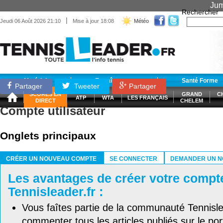
Jum
Rechercher
|
Jeudi 06 Août 2026 21:10
Mise à jour 18:08
Météo
Matériel
Entraînement
Santé Forme
Partager
Tweeter
Partager
SCORES EN
GRAND
C
ATP
WTA
LES FRANÇAIS
DIRECT
CHELEM
Compte utilisateur
Onglets principaux
CRÉER UN NOUVEAU COMPTE
SE CONNECTER
DEMANDER UN N
(ONGLET ACTIF)
Les avantages de créer votre compt
Tennisleader.fr :
Vous faîtes partie de la communauté Tennisl
commenter tous les articles publiés sur le port