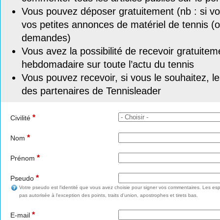
Vous pouvez déposer gratuitement (nb : si vou
vos petites annonces de matériel de tennis (o
demandes)
Vous avez la possibilité de recevoir gratuitem
hebdomadaire sur toute l’actu du tennis
Vous pouvez recevoir, si vous le souhaitez, l
des partenaires de Tennisleader
*
Civilité
*
Nom
*
Prénom
*
Pseudo
Votre pseudo est l'identité que vous avez choisie pour signer vos commentaires. Les esp
pas autorisée à l'exception des points, traits d'union, apostrophes et tirets bas.
*
E-mail