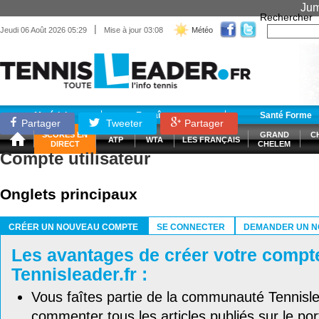
Jum
Rechercher
|
Jeudi 06 Août 2026 05:29
Mise à jour 03:08
Météo
Matériel
Entraînement
Santé Forme
Partager
Tweeter
Partager
SCORES EN
GRAND
C
ATP
WTA
LES FRANÇAIS
DIRECT
CHELEM
Compte utilisateur
Onglets principaux
CRÉER UN NOUVEAU COMPTE
SE CONNECTER
DEMANDER UN N
(ONGLET ACTIF)
Les avantages de créer votre compt
Tennisleader.fr :
Vous faîtes partie de la communauté Tennisl
commenter tous les articles publiés sur le port