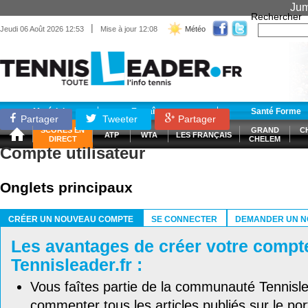
Jum
Rechercher
|
Jeudi 06 Août 2026 12:53
Mise à jour 12:08
Météo
Matériel
Entraînement
Santé Forme
Partager
Tweeter
Partager
SCORES EN
GRAND
C
ATP
WTA
LES FRANÇAIS
DIRECT
CHELEM
Compte utilisateur
Onglets principaux
CRÉER UN NOUVEAU COMPTE
SE CONNECTER
DEMANDER UN N
(ONGLET ACTIF)
Les avantages de créer votre compt
Tennisleader.fr :
Vous faîtes partie de la communauté Tennisl
commenter tous les articles publiés sur le port