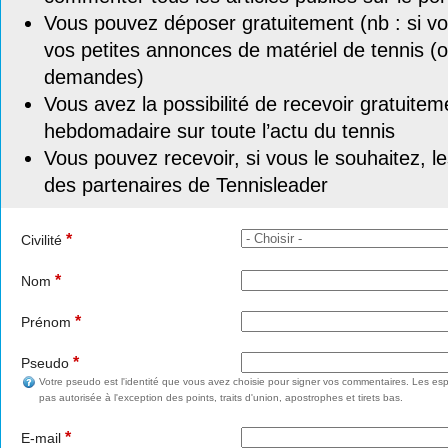
Vous pouvez déposer gratuitement (nb : si vou
vos petites annonces de matériel de tennis (o
demandes)
Vous avez la possibilité de recevoir gratuitem
hebdomadaire sur toute l’actu du tennis
Vous pouvez recevoir, si vous le souhaitez, l
des partenaires de Tennisleader
*
Civilité
*
Nom
*
Prénom
*
Pseudo
Votre pseudo est l'identité que vous avez choisie pour signer vos commentaires. Les esp
pas autorisée à l'exception des points, traits d'union, apostrophes et tirets bas.
*
E-mail