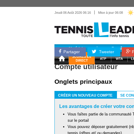
|
Jeudi 06 Août 2026 06:16
Mise à jour 06:08
Matériel
Entraînemen
Partager
Tweeter
P
SCORES EN
ATP
WTA
L
DIRECT
Compte utilisateur
Onglets principaux
CRÉER UN NOUVEAU COMPTE
SE CO
(ONGLET ACTIF)
Les avantages de créer votre com
Vous faîtes partie de la communauté T
sur le portail
Vous pouvez déposer gratuitement (nb 
tennis (offres et/ ou demandes)