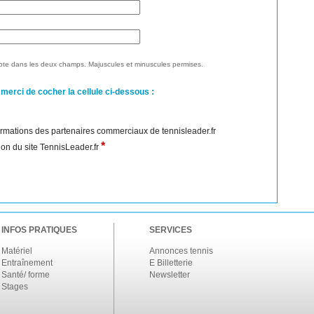
te dans les deux champs. Majuscules et minuscules permises.
 merci de cocher la cellule ci-dessous :
nformations des partenaires commerciaux de tennisleader.fr
*
ation du site TennisLeader.fr
INFOS PRATIQUES
SERVICES
Matériel
Annonces tennis
Entraînement
E Billetterie
Santé/ forme
Newsletter
Stages