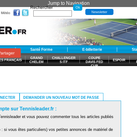
Jump to Navigation
Rechercher
Newsletter
Météo
t
Santé Forme
E-billetterie
St
artager
GRAND
CHALLENGER
COUPE
ES FRANÇAIS
ESPOIR
CHELEM
S ITF
DAVIS FED
CUP
S
NNECTER
DEMANDER UN NOUVEAU MOT DE PASSE
pte sur Tennisleader.fr :
ennisleader et vous pouvez commenter tous les articles publiés
: si vous êtes particuliers) vos petites annonces de matériel de