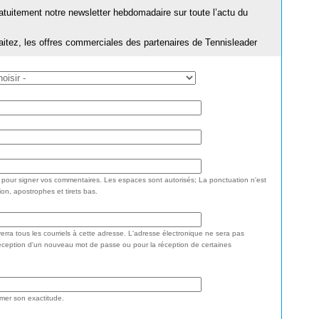
ratuitement notre newsletter hebdomadaire sur toute l’actu du
aitez, les offres commerciales des partenaires de Tennisleader
e pour signer vos commentaires. Les espaces sont autorisés; La ponctuation n'est
ion, apostrophes et tirets bas.
rra tous les courriels à cette adresse. L'adresse électronique ne sera pas
réception d'un nouveau mot de passe ou pour la réception de certaines
rmer son exactitude.