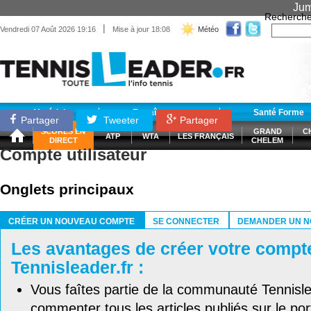
Jum
Recherche
|
Vendredi 07 Août 2026 19:16
Mise à jour 18:08
Météo
Matériel
Entraînement
Santé Forme
Partager
Tweeter
Partager
SCORES EN
GRAND
C
ATP
WTA
LES FRANÇAIS
DIRECT
CHELEM
Compte utilisateur
Onglets principaux
CRÉER UN NOUVEAU COMPTE
SE CONNECTER
DEMANDER UN N
(ONGLET ACTIF)
Les avantages de créer votre compt
Tennisleader.fr :
Vous faîtes partie de la communauté Tennisl
commenter tous les articles publiés sur le port