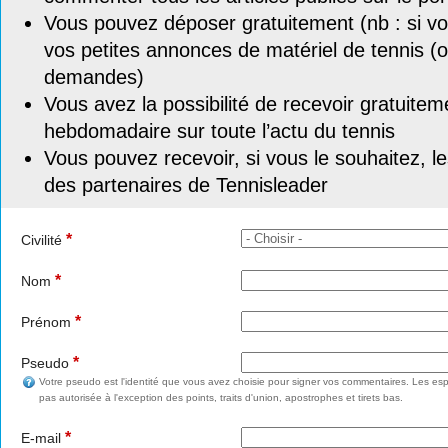
Vous pouvez déposer gratuitement (nb : si vou
vos petites annonces de matériel de tennis (o
demandes)
Vous avez la possibilité de recevoir gratuitem
hebdomadaire sur toute l’actu du tennis
Vous pouvez recevoir, si vous le souhaitez, l
des partenaires de Tennisleader
*
Civilité
*
Nom
*
Prénom
*
Pseudo
Votre pseudo est l'identité que vous avez choisie pour signer vos commentaires. Les esp
pas autorisée à l'exception des points, traits d'union, apostrophes et tirets bas.
*
E-mail