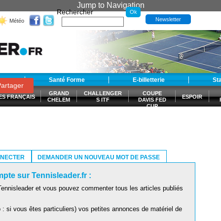
Jump to Navigation
Rechercher
Newsletter
Météo
t
Santé Forme
E-billetterie
St
artager
GRAND
CHALLENGER
COUPE
ES FRANÇAIS
ESPOIR
CHELEM
S ITF
DAVIS FED
CUP
S
NNECTER
DEMANDER UN NOUVEAU MOT DE PASSE
pte sur Tennisleader.fr :
ennisleader et vous pouvez commenter tous les articles publiés
: si vous êtes particuliers) vos petites annonces de matériel de