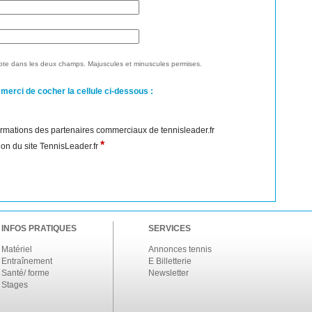
te dans les deux champs. Majuscules et minuscules permises.
 merci de cocher la cellule ci-dessous :
nformations des partenaires commerciaux de tennisleader.fr
*
ation du site TennisLeader.fr
INFOS PRATIQUES
SERVICES
Matériel
Annonces tennis
Entraînement
E Billetterie
Santé/ forme
Newsletter
Stages