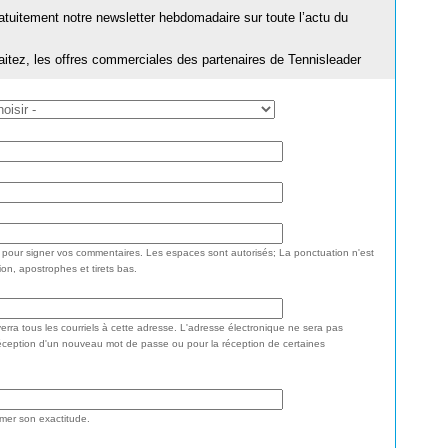
ratuitement notre newsletter hebdomadaire sur toute l’actu du
aitez, les offres commerciales des partenaires de Tennisleader
e pour signer vos commentaires. Les espaces sont autorisés; La ponctuation n'est
ion, apostrophes et tirets bas.
rra tous les courriels à cette adresse. L'adresse électronique ne sera pas
réception d'un nouveau mot de passe ou pour la réception de certaines
rmer son exactitude.