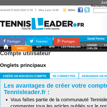
Jum
Recherche
|
Vendredi 07 Août 2026 17:56
Mise à jour 15:08
Météo
Matériel
Entraînement
Santé Forme
Partager
Tweeter
Partager
SCORES EN
GRAND
C
ATP
WTA
LES FRANÇAIS
DIRECT
CHELEM
Compte utilisateur
Onglets principaux
CRÉER UN NOUVEAU COMPTE
SE CONNECTER
DEMANDER UN N
(ONGLET ACTIF)
Les avantages de créer votre compt
Tennisleader.fr :
Vous faîtes partie de la communauté Tennisl
commenter tous les articles publiés sur le port