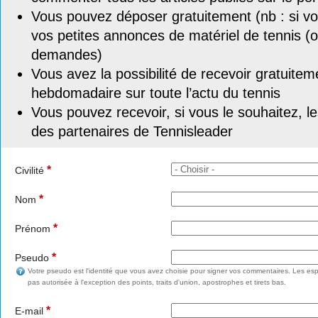
Vous pouvez déposer gratuitement (nb : si vou
vos petites annonces de matériel de tennis (o
demandes)
Vous avez la possibilité de recevoir gratuitem
hebdomadaire sur toute l’actu du tennis
Vous pouvez recevoir, si vous le souhaitez, l
des partenaires de Tennisleader
*
Civilité
*
Nom
*
Prénom
*
Pseudo
Votre pseudo est l'identité que vous avez choisie pour signer vos commentaires. Les esp
pas autorisée à l'exception des points, traits d'union, apostrophes et tirets bas.
*
E-mail