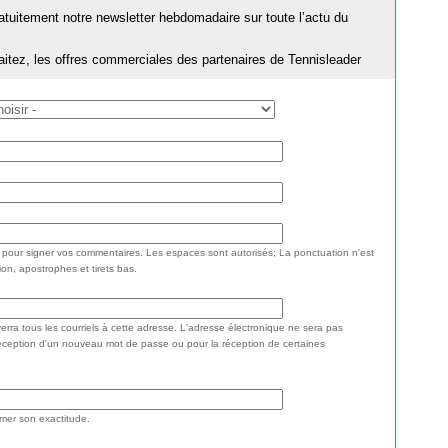
ratuitement notre newsletter hebdomadaire sur toute l’actu du
aitez, les offres commerciales des partenaires de Tennisleader
e pour signer vos commentaires. Les espaces sont autorisés; La ponctuation n'est
ion, apostrophes et tirets bas.
rra tous les courriels à cette adresse. L'adresse électronique ne sera pas
réception d'un nouveau mot de passe ou pour la réception de certaines
rmer son exactitude.