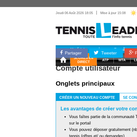
|
Jeudi 06 Août 2026 18:05
Mise à jour 15:08
Matériel
Entraînemen
Partager
Tweeter
P
SCORES EN
ATP
WTA
L
DIRECT
Compte utilisateur
Onglets principaux
CRÉER UN NOUVEAU COMPTE
SE CO
(ONGLET ACTIF)
Les avantages de créer votre com
Vous faîtes partie de la communauté T
sur le portail
Vous pouvez déposer gratuitement (nb 
tennis (offres et/ ou demandes)