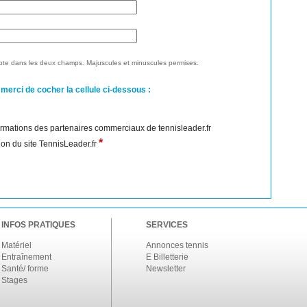
te dans les deux champs. Majuscules et minuscules permises.
 merci de cocher la cellule ci-dessous :
nformations des partenaires commerciaux de tennisleader.fr
*
ation du site TennisLeader.fr
INFOS PRATIQUES
SERVICES
Matériel
Annonces tennis
Entraînement
E Billetterie
Santé/ forme
Newsletter
Stages