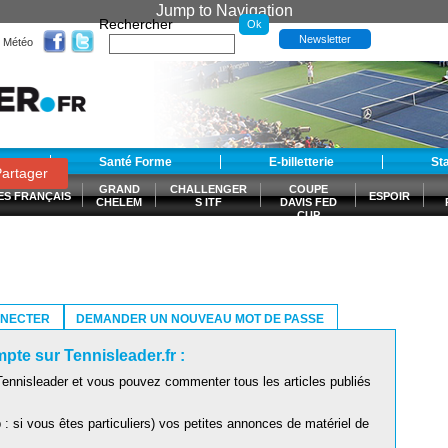
Jump to Navigation
Rechercher
Newsletter
Météo
t
Santé Forme
E-billetterie
St
artager
GRAND
CHALLENGER
COUPE
ES FRANÇAIS
ESPOIR
CHELEM
S ITF
DAVIS FED
CUP
S
NNECTER
DEMANDER UN NOUVEAU MOT DE PASSE
pte sur Tennisleader.fr :
ennisleader et vous pouvez commenter tous les articles publiés
: si vous êtes particuliers) vos petites annonces de matériel de