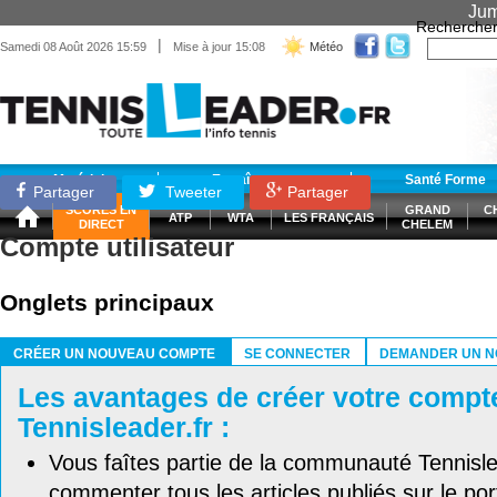
Jum
Recherche
|
Samedi 08 Août 2026 15:59
Mise à jour 15:08
Météo
Matériel
Entraînement
Santé Forme
Partager
Tweeter
Partager
SCORES EN
GRAND
C
ATP
WTA
LES FRANÇAIS
DIRECT
CHELEM
Compte utilisateur
Onglets principaux
CRÉER UN NOUVEAU COMPTE
SE CONNECTER
DEMANDER UN N
(ONGLET ACTIF)
Les avantages de créer votre compt
Tennisleader.fr :
Vous faîtes partie de la communauté Tennisl
commenter tous les articles publiés sur le port