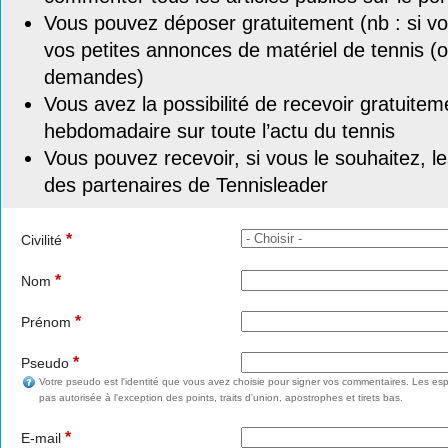
Vous pouvez déposer gratuitement (nb : si vou
vos petites annonces de matériel de tennis (o
demandes)
Vous avez la possibilité de recevoir gratuitem
hebdomadaire sur toute l’actu du tennis
Vous pouvez recevoir, si vous le souhaitez, l
des partenaires de Tennisleader
*
Civilité
*
Nom
*
Prénom
*
Pseudo
Votre pseudo est l'identité que vous avez choisie pour signer vos commentaires. Les esp
pas autorisée à l'exception des points, traits d'union, apostrophes et tirets bas.
*
E-mail