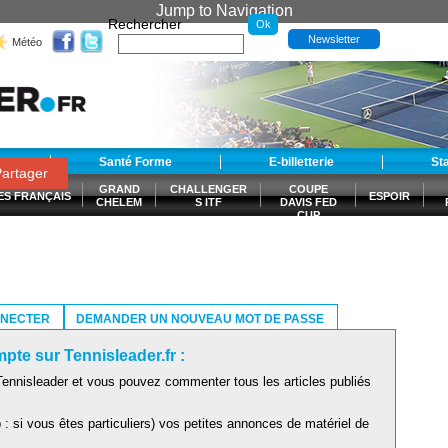
Jump to Navigation
Rechercher
Newsletter
Météo
t
Santé Forme
E-billetterie
St
artager
GRAND
CHALLENGER
COUPE
ES FRANÇAIS
ESPOIR
CHELEM
S ITF
DAVIS FED
CUP
S
NNECTER
DEMANDER UN NOUVEAU MOT DE PASSE
pte sur Tennisleader.fr :
ennisleader et vous pouvez commenter tous les articles publiés
: si vous êtes particuliers) vos petites annonces de matériel de