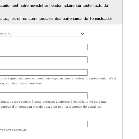
ratuitement notre newsletter hebdomadaire sur toute l’actu du
aitez, les offres commerciales des partenaires de Tennisleader
e pour signer vos commentaires. Les espaces sont autorisés; La ponctuation n'est
ion, apostrophes et tirets bas.
rra tous les courriels à cette adresse. L'adresse électronique ne sera pas
réception d'un nouveau mot de passe ou pour la réception de certaines
rmer son exactitude.