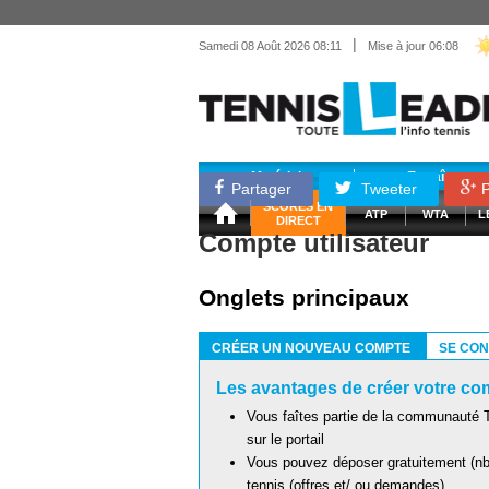
|
Samedi 08 Août 2026 08:11
Mise à jour 06:08
Matériel
Entraînemen
Partager
Tweeter
P
SCORES EN
ATP
WTA
L
DIRECT
Compte utilisateur
Onglets principaux
CRÉER UN NOUVEAU COMPTE
SE CO
(ONGLET ACTIF)
Les avantages de créer votre com
Vous faîtes partie de la communauté T
sur le portail
Vous pouvez déposer gratuitement (nb 
tennis (offres et/ ou demandes)