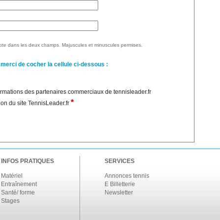
te dans les deux champs. Majuscules et minuscules permises.
 merci de cocher la cellule ci-dessous :
nformations des partenaires commerciaux de tennisleader.fr
*
ation du site TennisLeader.fr
INFOS PRATIQUES
SERVICES
Matériel
Annonces tennis
Entraînement
E Billetterie
Santé/ forme
Newsletter
Stages