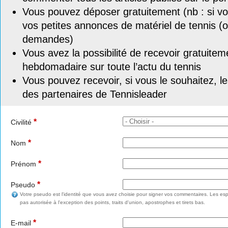
Vous pouvez déposer gratuitement (nb : si vou
vos petites annonces de matériel de tennis (o
demandes)
Vous avez la possibilité de recevoir gratuitem
hebdomadaire sur toute l’actu du tennis
Vous pouvez recevoir, si vous le souhaitez, l
des partenaires de Tennisleader
*
Civilité
*
Nom
*
Prénom
*
Pseudo
Votre pseudo est l'identité que vous avez choisie pour signer vos commentaires. Les esp
pas autorisée à l'exception des points, traits d'union, apostrophes et tirets bas.
*
E-mail