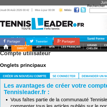
Jum
Rechercher
|
Jeudi 06 Août 2026 00:42
Mise à jour 00:08
Météo
Matériel
Entraînement
Santé Forme
Partager
Tweeter
Partager
SCORES EN
GRAND
C
ATP
WTA
LES FRANÇAIS
DIRECT
CHELEM
Compte utilisateur
Onglets principaux
CRÉER UN NOUVEAU COMPTE
SE CONNECTER
DEMANDER UN N
(ONGLET ACTIF)
Les avantages de créer votre compt
Tennisleader.fr :
Vous faîtes partie de la communauté Tennisl
commenter tous les articles publiés sur le port