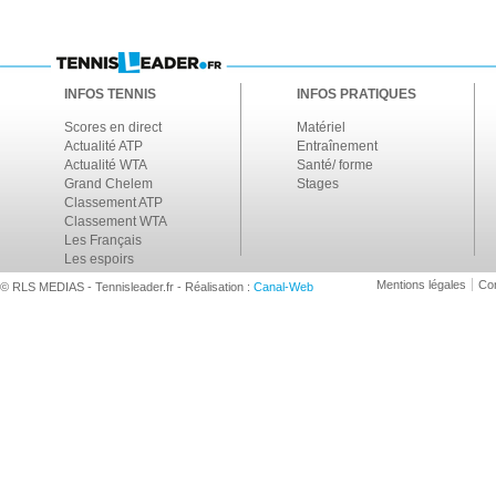
INFOS TENNIS
INFOS PRATIQUES
Scores en direct
Matériel
Actualité ATP
Entraînement
Actualité WTA
Santé/ forme
Grand Chelem
Stages
Classement ATP
Classement WTA
Les Français
Les espoirs
Mentions légales
Con
© RLS MEDIAS - Tennisleader.fr - Réalisation :
Canal-Web