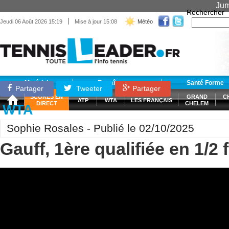
Jum
Rechercher
|
Jeudi 06 Août 2026 15:19
Mise à jour 15:08
Météo
Matériel
Entraînement
Santé Forme
Partager
Tweeter
Partager
SCORES EN
GRAND
C
ATP
WTA
LES FRANÇAIS
DIRECT
CHELEM
WTA
Sophie Rosales - Publié le 02/10/2025
Gauff, 1ère qualifiée en 1/2 