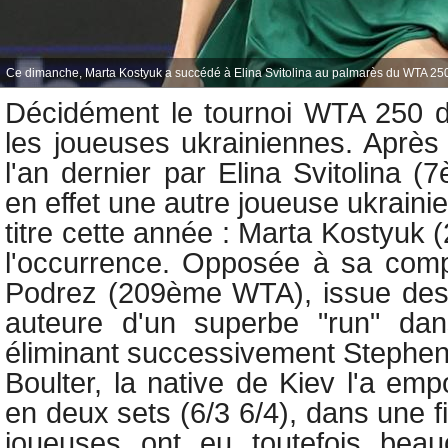
Ce dimanche, Marta Kostyuk a succédé à Elina Svitolina au palmarès du WTA 25
Décidément le tournoi WTA 250 d
les joueuses ukrainiennes. Après 
l'an dernier par Elina Svitolina 
en effet une autre joueuse ukraini
titre cette année :
Marta Kostyuk 
l'occurrence. Opposée à sa comp
Podrez (209ème WTA), issue des q
auteure d'un superbe "run" dan
éliminant successivement Stephens
Boulter, la native de Kiev l'a em
en deux sets (6/3 6/4), dans une f
joueuses ont eu toutefois bea