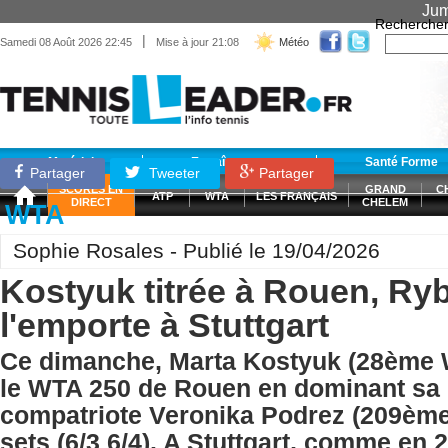
Jum
Recherche
|
Samedi 08 Août 2026 22:45
Mise à jour 21:08
Météo
Matériel
Entraînement
Santé Forme
Partager
Tweeter
Partager
SCORES EN
GRAND
C
ATP
WTA
LES FRANÇAIS
DIRECT
CHELEM
WTA
Sophie Rosales - Publié le 19/04/2026
Kostyuk titrée à Rouen, Ry
l'emporte à Stuttgart
Ce dimanche, Marta Kostyuk (28ème 
le WTA 250 de Rouen en dominant sa
compatriote Veronika Podrez (209èm
sets (6/3 6/4). A Stuttgart, comme en 