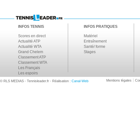
INFOS TENNIS
INFOS PRATIQUES
Scores en direct
Matériel
Actualité ATP
Entraînement
Actualité WTA
Santé/ forme
Grand Chelem
Stages
Classement ATP
Classement WTA
Les Français
Les espoirs
Mentions légales
Con
© RLS MEDIAS - Tennisleader.fr - Réalisation :
Canal-Web