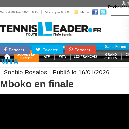
Jum
Recherche
|
Samedi 08 Août 2026 10:15
Mise à jour 09:08
Météo
Matériel
Entraînement
Santé Forme
Partager
Tweeter
Partager
SCORES EN
GRAND
C
ATP
WTA
LES FRANÇAIS
DIRECT
CHELEM
WTA
Sophie Rosales - Publié le 16/01/2026
Mboko en finale