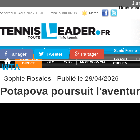
Jum
Recherche
|
Vendredi 07 Août 2026 06:20
Mise à jour 06:08
Météo
Matériel
Entraînement
Santé Forme
Partager
Tweeter
Partager
SCORES EN
GRAND
C
ATP
WTA
LES FRANÇAIS
DIRECT
CHELEM
WTA
Sophie Rosales - Publié le 29/04/2026
Potapova poursuit l'aventu