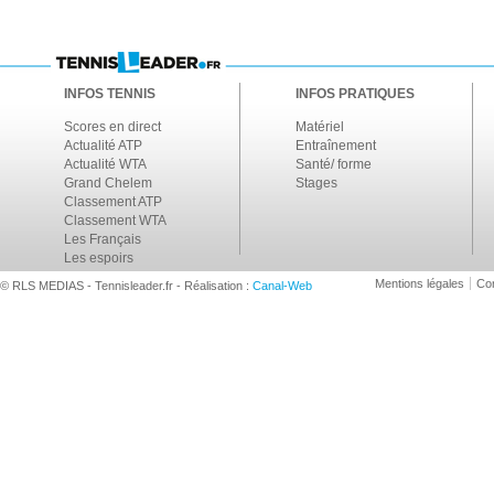
INFOS TENNIS
INFOS PRATIQUES
Scores en direct
Matériel
Actualité ATP
Entraînement
Actualité WTA
Santé/ forme
Grand Chelem
Stages
Classement ATP
Classement WTA
Les Français
Les espoirs
Mentions légales
Con
© RLS MEDIAS - Tennisleader.fr - Réalisation :
Canal-Web