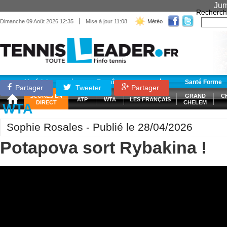
Jum
Recherch
|
Dimanche 09 Août 2026 12:35
Mise à jour 11:08
Météo
Matériel
Entraînement
Santé Forme
Partager
Tweeter
Partager
SCORES EN
GRAND
C
ATP
WTA
LES FRANÇAIS
DIRECT
CHELEM
WTA
Sophie Rosales - Publié le 28/04/2026
Potapova sort Rybakina !