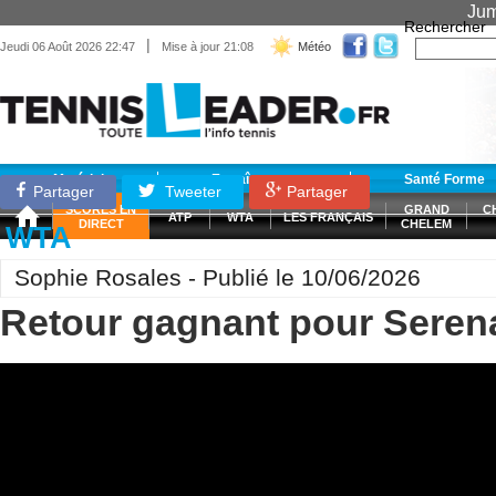
Jum
Rechercher
|
Jeudi 06 Août 2026 22:47
Mise à jour 21:08
Météo
Matériel
Entraînement
Santé Forme
Partager
Tweeter
Partager
SCORES EN
GRAND
C
ATP
WTA
LES FRANÇAIS
DIRECT
CHELEM
WTA
Sophie Rosales - Publié le 10/06/2026
Retour gagnant pour Seren