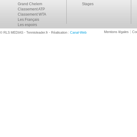
Grand Chelem
Stages
Classement ATP
Classement WTA
Les Français
Les espoirs
Mentions légales
Con
© RLS MEDIAS - Tennisleader.fr - Réalisation :
Canal-Web