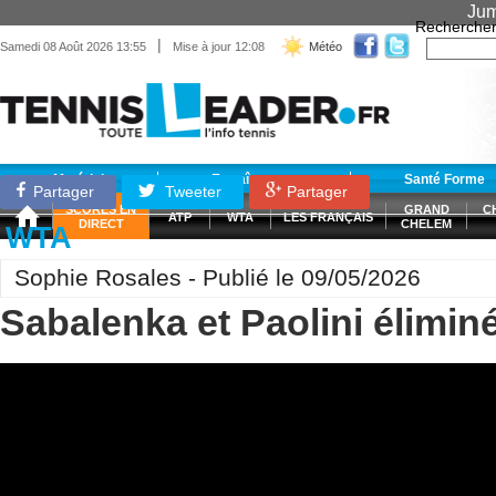
Jum
Recherche
|
Samedi 08 Août 2026 13:55
Mise à jour 12:08
Météo
Matériel
Entraînement
Santé Forme
Partager
Tweeter
Partager
SCORES EN
GRAND
C
ATP
WTA
LES FRANÇAIS
DIRECT
CHELEM
WTA
Sophie Rosales - Publié le 09/05/2026
Sabalenka et Paolini éliminé