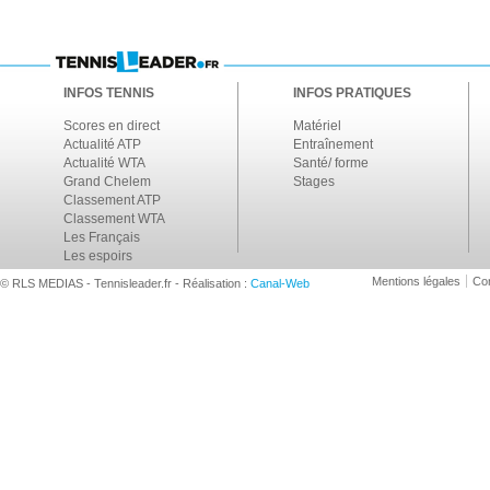
INFOS TENNIS
INFOS PRATIQUES
Scores en direct
Matériel
Actualité ATP
Entraînement
Actualité WTA
Santé/ forme
Grand Chelem
Stages
Classement ATP
Classement WTA
Les Français
Les espoirs
Mentions légales
Con
© RLS MEDIAS - Tennisleader.fr - Réalisation :
Canal-Web