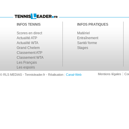
INFOS TENNIS
INFOS PRATIQUES
Scores en direct
Matériel
Actualité ATP
Entraînement
Actualité WTA
Santé/ forme
Grand Chelem
Stages
Classement ATP
Classement WTA
Les Français
Les espoirs
Mentions légales
Con
© RLS MEDIAS - Tennisleader.fr - Réalisation :
Canal-Web