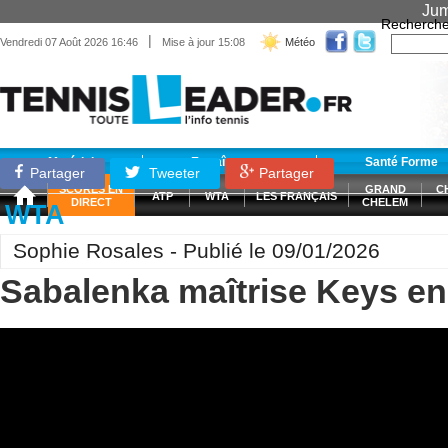
Jum
Recherche
|
Vendredi 07 Août 2026 16:46
Mise à jour 15:08
Météo
Matériel
Entraînement
Santé Forme
Partager
Tweeter
Partager
SCORES EN
GRAND
C
ATP
WTA
LES FRANÇAIS
DIRECT
CHELEM
WTA
Sophie Rosales - Publié le 09/01/2026
Sabalenka maîtrise Keys en