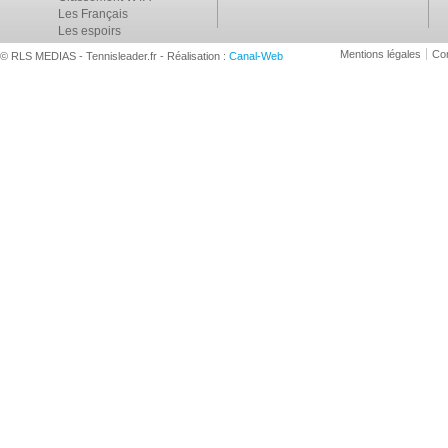
Les Français
Les espoirs
Mentions légales
Con
© RLS MEDIAS - Tennisleader.fr - Réalisation :
Canal-Web