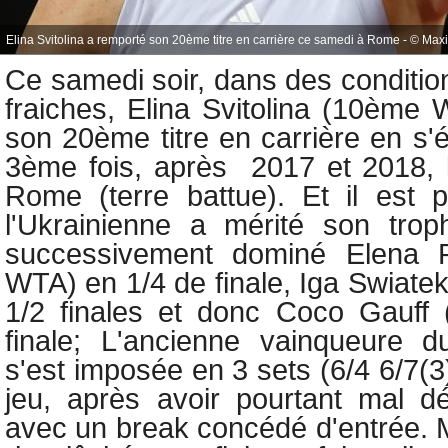
Elina Svitolina a remporté son 20ème titre en carrière ce samedi à Rome - © Max
Ce samedi soir, dans des conditi
fraiches,
Elina Svitolina (10ème
son 20ème titre en carrière en s'
3ème fois, après
2017 et 2018, 
Rome (terre battue). Et il est 
l'Ukrainienne a mérité son trop
successivement dominé Elena 
WTA) en 1/4 de finale,
Iga Swiate
1/2 finales et donc
Coco Gauff
finale; L'ancienne vainqueure
s'est imposée en 3 sets (6/4 6/7(3
jeu, après avoir pourtant mal d
avec un break concédé d'entrée. M