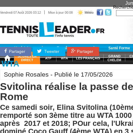
Jum
Recherche
|
Vendredi 07 Août 2026 03:12
Mise à jour 00:08
Météo
Matériel
Entraînement
Santé Forme
Partager
Tweeter
Partager
SCORES EN
GRAND
C
ATP
WTA
LES FRANÇAIS
DIRECT
CHELEM
WTA
Sophie Rosales - Publié le 17/05/2026
Svitolina réalise la passe de
Rome
Ce samedi soir, Elina Svitolina (10è
remporté son 3ème titre au WTA 1000
après 2017 et 2018; POur cela, l'Ukra
dominé Coco Gauff (4ème WTA) en 3 se