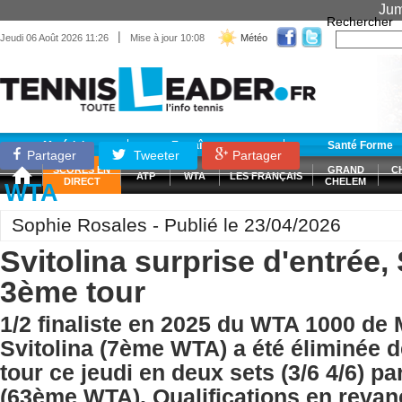
Jum
Rechercher
|
Jeudi 06 Août 2026 11:26
Mise à jour 10:08
Météo
Matériel
Entraînement
Santé Forme
Partager
Tweeter
Partager
SCORES EN
GRAND
C
ATP
WTA
LES FRANÇAIS
DIRECT
CHELEM
WTA
Sophie Rosales - Publié le 23/04/2026
Svitolina surprise d'entrée
3ème tour
1/2 finaliste en 2025 du WTA 1000 de 
Svitolina (7ème WTA) a été éliminée 
tour ce jeudi en deux sets (3/6 4/6) 
(63ème WTA). Qualifications en reva