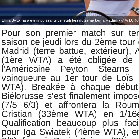
Elina Svitolina a été impuissante ce jeudi lors du 2ème tour à Madridi - © WTA R
Pour son premier match sur ter
saison ce jeudi
lors du 2ème tour
Madrid (terre battue, extérieur)
, 
(1ère WTA) a été obligée de b
l'Américaine Peyton Stearns
vainqueure au 1er tour de
Loïs
WTA). Breakée à chaque début
Biélorusse s'est finalement impo
(7/5 6/3) et affrontera la Roum
Cristian (33ème WTA) en 1/16è
Qualification beaucoup plus fac
pour Iga Swiatek (4ème WTA), en