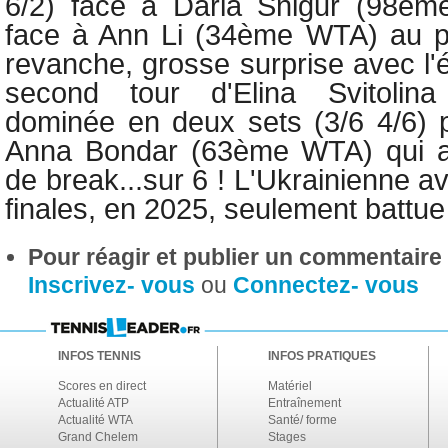
6/2) face à Daria Snigur (98èm
face à Ann Li (34ème WTA) au pr
revanche, grosse surprise avec l'é
second tour d'Elina Svitoli
dominée en deux sets (3/6 4/6) 
Anna Bondar (63ème WTA) qui a
de break...sur 6 ! L'Ukrainienne ava
finales, en 2025, seulement battu
Pour réagir et publier un commentaire s
Inscrivez- vous
ou
Connectez- vous
INFOS TENNIS
INFOS PRATIQUES
Scores en direct
Matériel
Actualité ATP
Entraînement
Actualité WTA
Santé/ forme
Grand Chelem
Stages