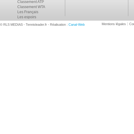
Classement ATP
Classement WTA
Les Français
Les espoirs
Mentions légales
Con
© RLS MEDIAS - Tennisleader.fr - Réalisation :
Canal-Web